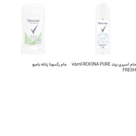
ناموجود
ناموجود
مام اسپری برند 75ml REXONA PURE
مام ركسونا زنانه بامبو
FRESH
اطلاعات بیشتر
اطلاعات بیشتر