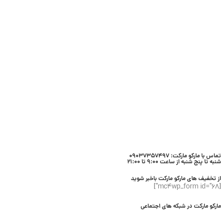
تماس با مارکو مارکت: 09037357497
شنبه تا پنج شنبه از ساعت 9:00 تا 21:00
از تخفیف های مارکو مارکت باخبر شوید
[mc4wp_form id="68"]
مارکو مارکت در شبکه های اجتماعی