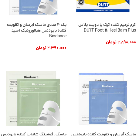
کرم ترمیم کننده ترک پا دویت پلاس
پک ۴ عددی ماسک آبرسان و تقویت
DU’IT Foot & Heel Balm Plus
کننده بایودنس هیالورونیک اسید
Biodance
2.890.000
تومان
2.390.000
تومان
افزودن به سبد خرید
افزودن به سبد خرید
ماسک آبرسان و تقویت کننده بایودنس
ماسک رفرشینگ شاداب کننده بایودنس