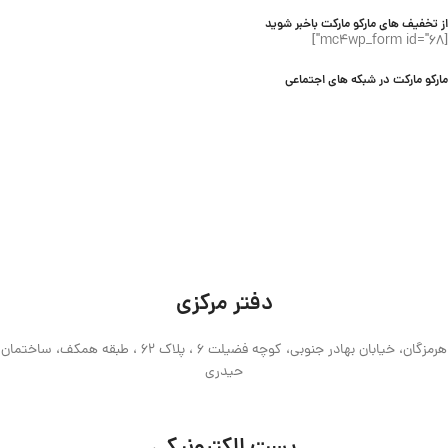
از تخفیف های مارکو مارکت باخبر شوید
[mc4wp_form id="68"]
مارکو مارکت در شبکه های اجتماعی
دفتر مرکزی
هرمزگان، خیابان بهادر جنوبی، کوچه فضیلت 6 ، پلاک 62 ، طبقه همکف، ساختمان
حیدری