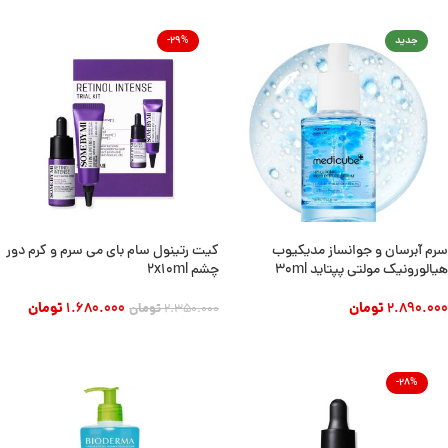
جدید
-29%
سرم آبرسان و جوانساز مدیکیوب
کیت رتینول سام بای می سرم و کرم دور
هیالورونیک مولتی پپتاید 30ml
چشم 2x10ml
2.890.000
تومان
1.680.000
تومان
2.350.000
تومان
افزودن به سبد خرید
افزودن به سبد خرید
-28%