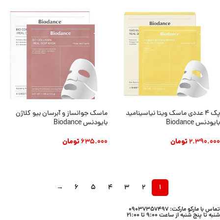
پک ۴ عددی ماسک ویتا نیاسینامید
ماسک جوانساز و آبرسان بیو کلاژن
بایودنس Biodance
بایودنس Biodance
2.390.000
تومان
635.000
تومان
افزودن به سبد خرید
افزودن به سبد خرید
→
6
5
4
3
2
1
تماس با مارکو مارکت: 09037357497
شنبه تا پنج شنبه از ساعت 9:00 تا 21:00