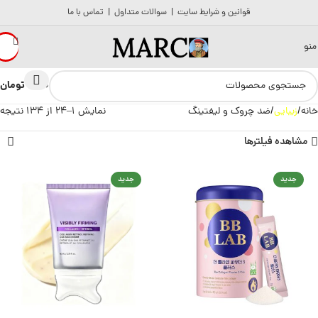
قوانین و شرایط سایت
|
سوالات متداول
|
تماس با ما
منو
تومان
0
0
خانه
زیبایی
ضد چروک و لیفتینگ
نمایش 1–24 از 134 نتیجه
مشاهده فیلترها
جدید
جدید