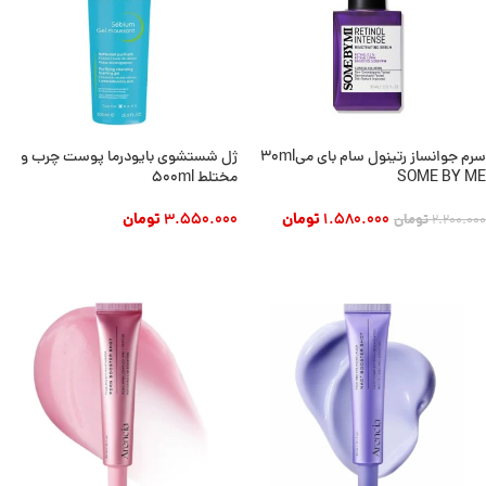
سرم جوانساز رتینول سام بای می30ml
ژل شستشوی بایودرما پوست چرب و
SOME BY ME
مختلط 500ml
1.580.000
تومان
3.550.000
تومان
2.200.000
تومان
افزودن به سبد خرید
افزودن به سبد خرید