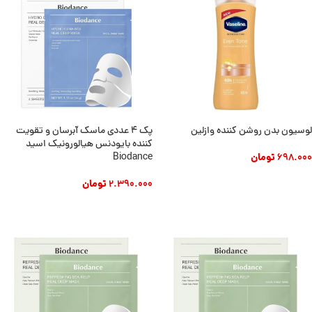
لوسیون بدن روشن کننده وازلین
پک ۴ عددی ماسک آبرسان و تقویت
کننده بایودنس هیالورونیک اسید
698.000
تومان
Biodance
افزودن به سبد خرید
2.390.000
تومان
افزودن به سبد خرید