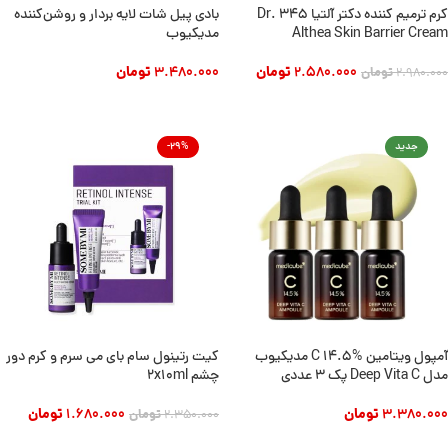
کرم ترمیم کننده دکتر آلتیا 345 Dr.
بادی پیل شات لایه بردار و روشن‌کننده
Althea Skin Barrier Cream
مدیکیوب
2.580.000
تومان
3.480.000
تومان
2.980.000
تومان
افزودن به سبد خرید
افزودن به سبد خرید
جدید
-29%
آمپول ویتامین C 14.5% مدیکیوب
کیت رتینول سام بای می سرم و کرم دور
مدل Deep Vita C پک ۳ عددی
چشم 2x10ml
3.380.000
تومان
1.680.000
تومان
2.350.000
تومان
افزودن به سبد خرید
افزودن به سبد خرید