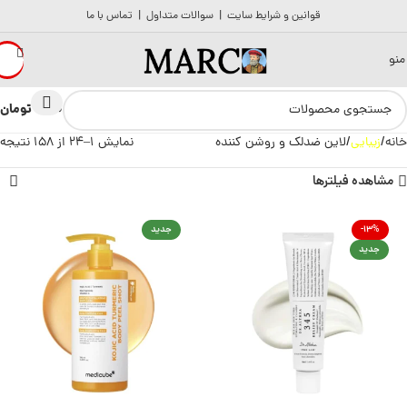
قوانین و شرایط سایت
|
سوالات متداول
|
تماس با ما
منو
تومان
0
0
خانه
زیبایی
لاین ضدلک و روشن کننده
نمایش 1–24 از 158 نتیجه
مشاهده فیلترها
-13%
جدید
جدید