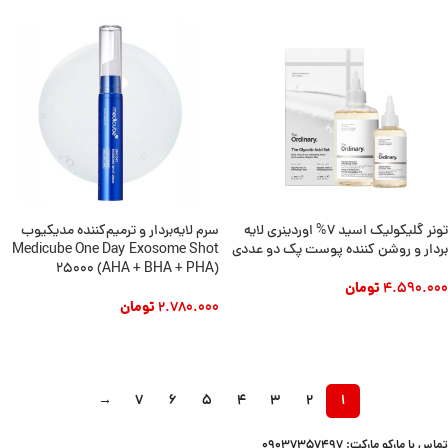
تونر گلیکولیک اسید ۷% اوردینری لایه
سرم لایه‌بردار و ترمیم‌کننده مدیکیوب
بردار و روشن کننده پوست پک دو عددی
Medicube One Day Exosome Shot
25000 (AHA + BHA + PHA)
4.590.000
تومان
2.780.000
تومان
افزودن به سبد خرید
افزودن به سبد خرید
→
7
6
5
4
3
2
1
تماس با مارکو مارکت: 09037357497