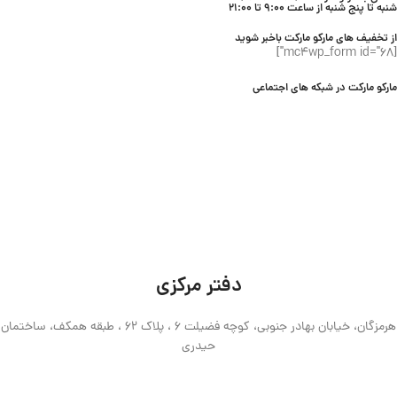
شنبه تا پنج شنبه از ساعت 9:00 تا 21:00
از تخفیف های مارکو مارکت باخبر شوید
[mc4wp_form id="68"]
مارکو مارکت در شبکه های اجتماعی
دفتر مرکزی
هرمزگان، خیابان بهادر جنوبی، کوچه فضیلت 6 ، پلاک 62 ، طبقه همکف، ساختمان
حیدری