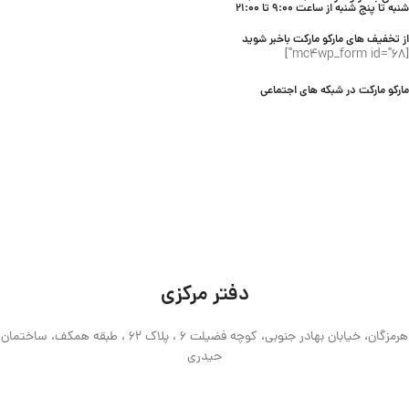
شنبه تا پنج شنبه از ساعت 9:00 تا 21:00
از تخفیف های مارکو مارکت باخبر شوید
[mc4wp_form id="68"]
مارکو مارکت در شبکه های اجتماعی
دفتر مرکزی
هرمزگان، خیابان بهادر جنوبی، کوچه فضیلت 6 ، پلاک 62 ، طبقه همکف، ساختمان
حیدری