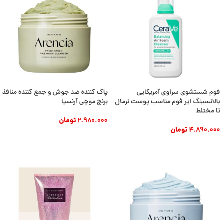
فوم شستشوی سراوی آمریکایی
پاک کننده ضد جوش و جمع کننده منافذ
بالانسینگ ایر فوم مناسب پوست نرمال
برنج موچی آرنسیا
تا مختلط
2.980.000
تومان
4.890.000
تومان
افزودن به سبد خرید
افزودن به سبد خرید