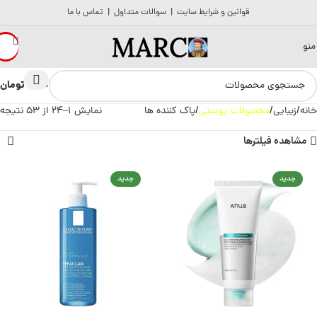
قوانین و شرایط سایت
|
سوالات متداول
|
تماس با ما
منو
تومان
0
0
خانه
زیبایی
محصولات پوستی
پاک کننده ها
نمایش 1–24 از 53 نتیجه
مشاهده فیلترها
جدید
جدید