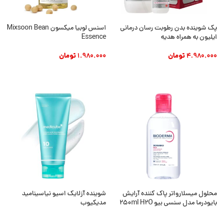
پک شوینده بدن رطوبت رسان درمانی
اسنس لوبیا میکسون Mixsoon Bean
ایلیون به همراه هدیه
Essence
4.980.000
تومان
1.980.000
تومان
افزودن به سبد خرید
افزودن به سبد خرید
محلول میسلارواتر پاک کننده آرایش
شوینده آزلایک اسیو نیاسینامید
بایودرما مدل سنسی بیو 250ml H2O
مدیکیوب