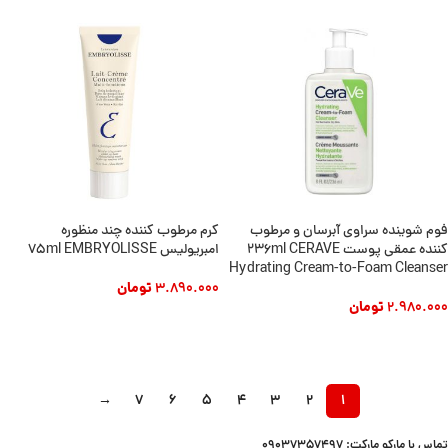
فوم شوینده سراوی آبرسان و مرطوب
کرم مرطوب کننده چند منظوره
کننده عمقی پوست 236ml CERAVE
امبریولیس 75ml EMBRYOLISSE
Hydrating Cream-to-Foam Cleanser
3.890.000
تومان
2.980.000
تومان
افزودن به سبد خرید
افزودن به سبد خرید
→
7
6
5
4
3
2
1
تماس با مارکو مارکت: 09037357497