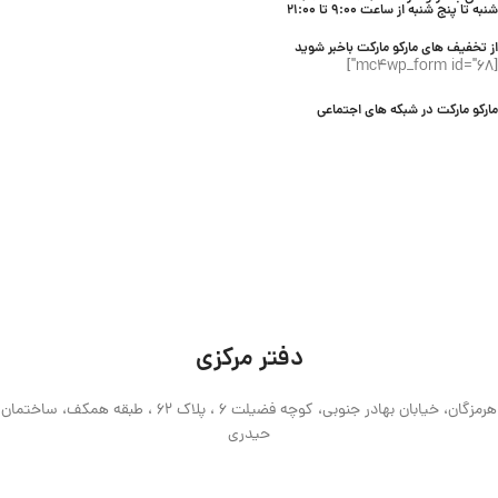
شنبه تا پنج شنبه از ساعت 9:00 تا 21:00
از تخفیف های مارکو مارکت باخبر شوید
[mc4wp_form id="68"]
مارکو مارکت در شبکه های اجتماعی
دفتر مرکزی
هرمزگان، خیابان بهادر جنوبی، کوچه فضیلت 6 ، پلاک 62 ، طبقه همکف، ساختمان
حیدری