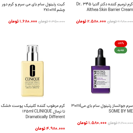
کرم ترمیم کننده دکتر آلتیا 345 Dr.
کیت رتینول سام بای می سرم و کرم دور
Althea Skin Barrier Cream
چشم 2x10ml
2.580.000
تومان
1.680.000
تومان
2.980.000
تومان
2.350.000
تومان
افزودن به سبد خرید
افزودن به سبد خرید
-28%
جدید
سرم جوانساز رتینول سام بای می30ml
کرم مرطوب کننده کلینیک پوست خشک
SOME BY ME
تا نرمال 125ml CLINIQUE
Dramatically Different
1.580.000
تومان
2.200.000
تومان
4.980.000
تومان
افزودن به سبد خرید