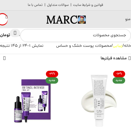
قوانین و شرایط سایت
|
سوالات متداول
|
تماس با ما
منو
تومان
0
0
خانه
زیبایی
محصولات پوست خشک و حساس
نمایش 1–24 از 145 نتیجه
مشاهده فیلترها
-29%
-13%
جدید
جدید