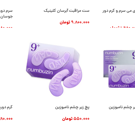
 می سرم و کرم دور
ست مراقبت آبرسان کلینیک
سرم دور
جوسان 0ml Beauty of Joseon
9.800.000
تومان
1.680.0
تومان
980.000
افزودن به سبد خرید
د
افزودن
ر چشم نامبوزین
پچ زیر چشم نامبوزین
کرم دور
550.000
تومان
80.000
د
افزودن به سبد خرید
افزودن