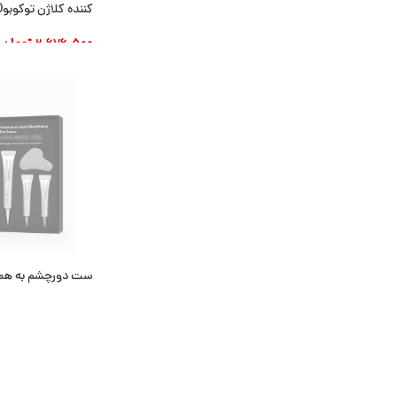
کننده کلاژن توکوبو30ml TOCOBO
2.676.500
تومان
افزودن به سبد خری
ناموجود
ست دورچشم به همر
اطلاعات بیشتر