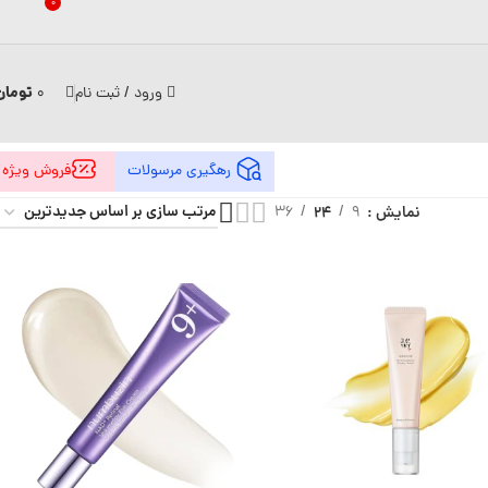
0
تومان
ورود / ثبت نام
0
رهگیری مرسولات
فروش ویژه
نمایش
9
24
36