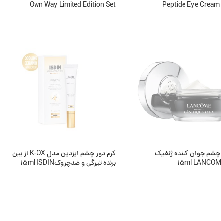
Own Way Limited Edition Set
Peptide Eye Cream
ت بیشتر
اطلاعات بیشتر
وجود
ناموجود
 چشم جوان کننده ژنفیک
کرم دور چشم ایزدین مدل K-OX از بين
برنده تیرگی و ضدچروک15ml ISDIN
ت بیشتر
اطلاعات بیشتر