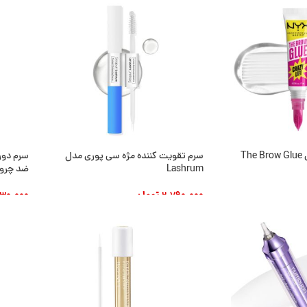
ژل لیفت ابرو نیکس The Brow Glue
سرم تقویت کننده مژه سی پوری مدل
Lashrum
ضد چروک 
2.790.000
تومان
130.000
د
افزودن به سبد خرید
افزودن