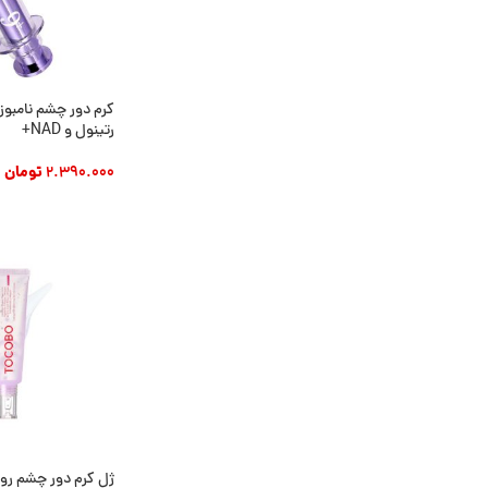
رتینول و NAD+
2.390.000
تومان
افزودن به سبد خری
ژل کرم دور چشم رو