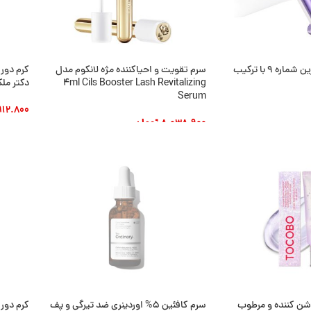
کرم دور چشم نامبوزین شماره 9 با ترکیب
سرم تقویت و احیاکننده مژه لانکوم مدل
کرم دور
4ml Cils Booster Lash Revitalizing
دکتر ملکسین 
Serum
912.800
8.038.900
تومان
د
افزودن
افزودن به سبد خرید
ناموجود
نام
شن کننده و مرطوب
سرم کافئین 5% اوردینری ضد تیرگی و پف