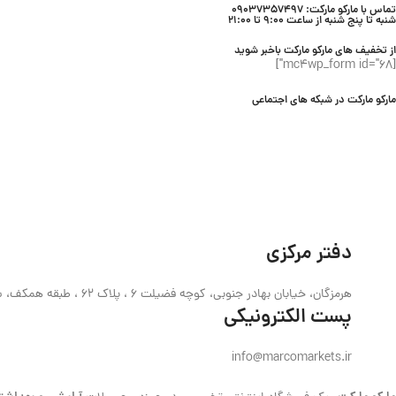
تماس با مارکو مارکت: 09037357497
شنبه تا پنج شنبه از ساعت 9:00 تا 21:00
از تخفیف های مارکو مارکت باخبر شوید
[mc4wp_form id="68"]
مارکو مارکت در شبکه های اجتماعی
دفتر مرکزی
هرمزگان، خیابان بهادر جنوبی، کوچه فضیلت 6 ، پلاک 62 ، طبقه همکف، ساختمان حیدری
پست الکترونیکی
info@marcomarkets.ir