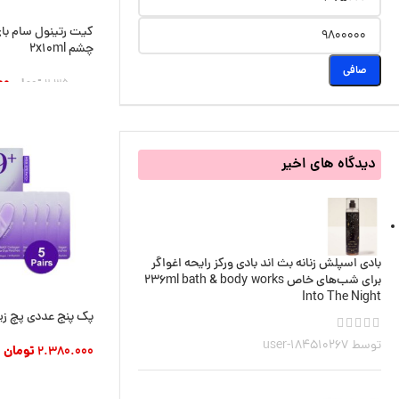
کیت رتینول سام بای
چشم 2x10ml
صافی
00
2.350.000
تومان
افزودن به سبد خری
دیدگاه های اخیر
بادی اسپلش زنانه بث اند بادی ورکز رایحه‌ اغواگر
برای شب‌های خاص 236ml bath & body works
Into The Night
پک پنج عددی پچ زی
توسط user-184510267
2.380.000
تومان
افزودن به سبد خری