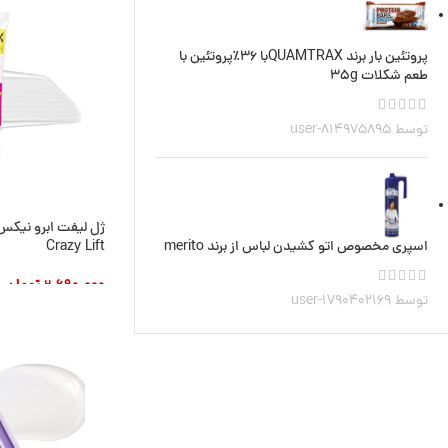
پروتئین بار برند QUAMTRAXبا 36٪پروتئین با
طعم شکلات 35g
توسط user-814975895
اسپری مخصوص اتو کشیدن لباس از برند merito
Crazy Lift
2.690.000
تومان
توسط user-1790402169
افزودن به سبد خری