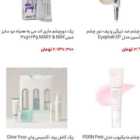
 چشم ضد تیرگی و پف دور چشم
پک دورچشم ماری اند می به همراه دو سایز
مدل Eyephalt EP
مینی30g+24g MARY & MAY
3.
تومان
2.747.300
تومان
 به سبد خرید
افزودن به سبد خرید
وجود
ناموجود
کرم دور چشم مدیکیوب مدل PDRN Pink
پک کامل برند اکسیس وای Glow Your