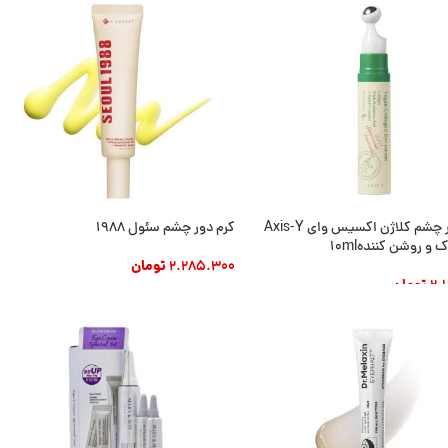
سرم دور چشم کلاژن اکسیس وای Axis-Y
کرم دور چشم سئول 1988
و روشن کننده10ml
2.285.300
تومان
2.
تومان
افزودن به سبد خرید
 به سبد خرید