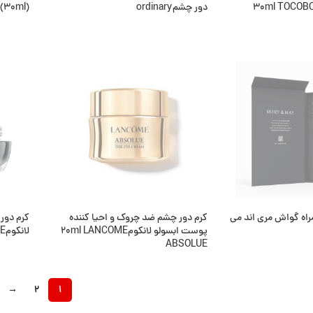
دور چشم‎ordinary
 (30ml)
اطلاعات بیشتر
اطلاعا
د
ناموجود
نام
اه گواش مری اند می
کرم دور چشم ضد چروک و احیا کننده
کرم دور
پوست ابسولو لانکوم20ml LANCOME
لانکوم15ml LANCOME
ABSOLUE
اطلاعا
اطلاعات بیشتر
→
2
1