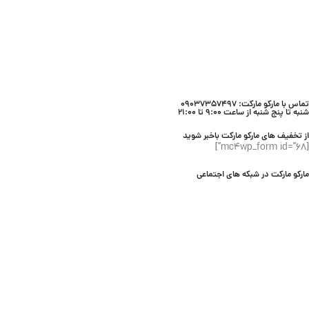
تماس با مارکو مارکت: 09037357497
شنبه تا پنج شنبه از ساعت 9:00 تا 21:00
از تخفیف های مارکو مارکت باخبر شوید
[mc4wp_form id="68"]
مارکو مارکت در شبکه های اجتماعی