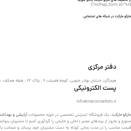
از تخفیف های مارکو مارکت باخبر شوید
[mc4wp_form id="68"]
مارکو مارکت در شبکه های اجتماعی
دفتر مرکزی
هرمزگان، خیابان بهادر جنوبی، کوچه فضیلت 6 ، پلاک 62 ، طبقه همکف، ساختمان حیدری
پست الکترونیکی
info@marcomarkets.ir
ارکو مارکت،
آرایشی و بهداشت
یک فروشگاه اینترنتی تخصصی در حوزه محصولات
متنوع و به‌روز از برندهای معتبر داخلی و خارجی را گردآوری کنیم تا مشتریان بتوا
قیمت مناسب را در مدت زمانی کوتاه به دست مشتریان خود برساند و ضمانت بازگش