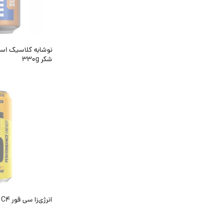
نوشابه کلاسیک اسکا
شکر 330g
اطلاعات بیشتر
ناموجود
انرژی‌زا سی فور C4 طعم آناناس