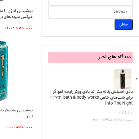
میکس میوه های بری 500 میلی ل
صافی
545.000
تومان
افزودن به سبد خری
دیدگاه های اخیر
بادی اسپلش زنانه بث اند بادی ورکز رایحه‌ اغواگر
برای شب‌های خاص 236ml bath & body works
Into The Night
لیتر
توسط user-184510267
457.000
تومان
افزودن به سبد خری