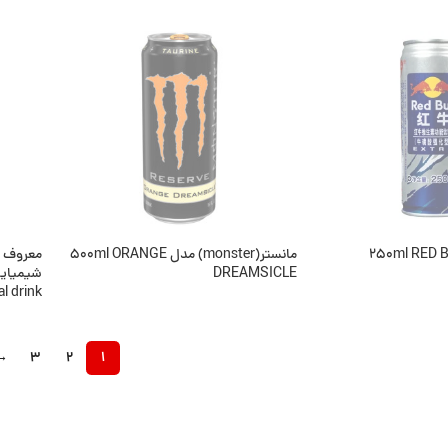
اطلاعات بیشتر
اطلاعا
ناموجود
نام
سترا 250ml RED BULLL
مانستر(monster) مدل 500ml ORANGE
معروف تر
DREAMSICLE
al drink
اطلاعات بیشتر
اطلاعا
→
3
2
1