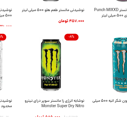
نوشیدنی انرژی زا مانستر Punch MIXXD
نوشیدنی مانستر طعم هلو 500 میلی لیتر
نوشیدنی
یتر
500 میلی لیتر
457.000
تومان
30.000
افزودن به سبد خرید
د
افزودن
5%
-8%
نوشیدنی مانستر بدون شکر انبه 500 میلی
نوشابه انرژی زا مانستر سوپر درای نیترو
نوشیدنی
Monster Super Dry Nitro
محدود Call of Duty
585.000
تومان
635.000
تومان
730.300
د
افزودن به سبد خرید
افزودن