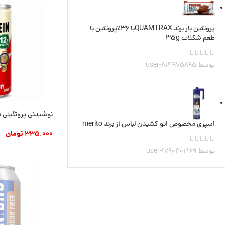
پروتئین بار برند QUAMTRAXبا 36٪پروتئین با
طعم شکلات 35g
توسط user-814975895
نوشیدنی پروتئینی با
اسپری مخصوص اتو کشیدن لباس از برند merito
335.000
تومان
افزودن به سبد خری
توسط user-1790402169
ناموجود