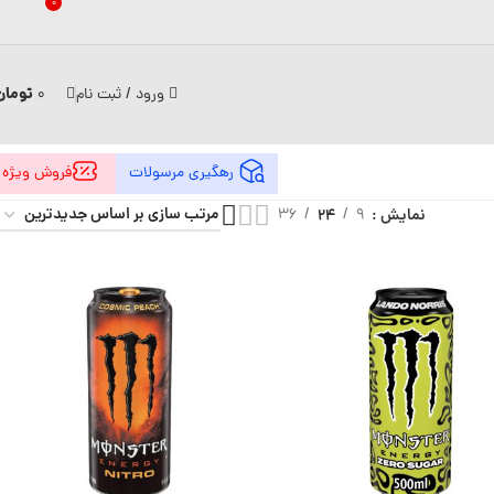
0
تومان
ورود / ثبت نام
0
رهگیری مرسولات
فروش ویژه
نمایش
9
24
36