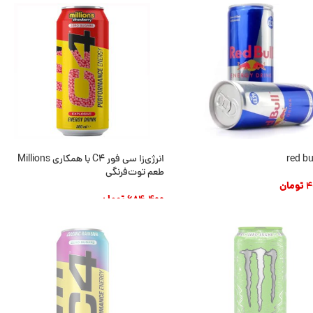
انرژی‌زا سی فور C4 با همکاری Millions
طعم توت‌فرنگی
4
تومان
684.400
تومان
 به سبد خرید
افزودن به سبد خرید
وجود
ناموجود