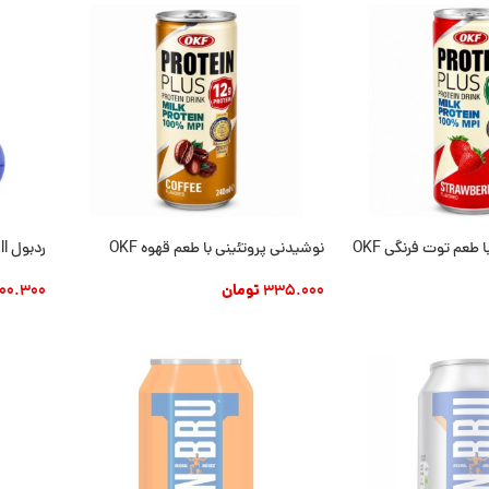
 طعم توت فرنگی OKF
نوشیدنی پروتئینی با طعم قهوه OKF
ردبول red bull
335.000
تومان
00.300
د
افزودن به سبد خرید
افزودن
ناموجود
نام