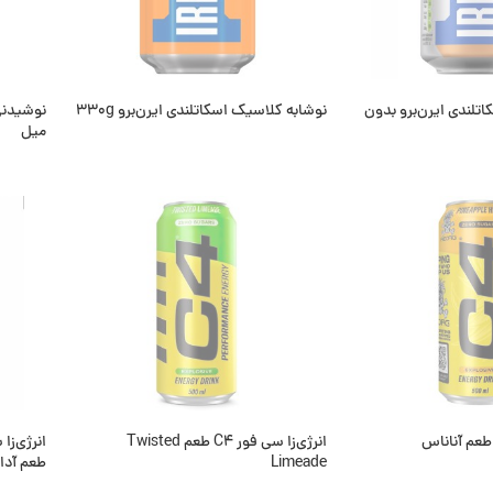
تلندی ایرن‌برو بدون
نوشابه کلاسیک اسکاتلندی ایرن‌برو 330g
میل
اطلاعات بیشتر
اطلاعا
ناموجود
نام
انرژی‌زا سی فور C4 طعم Twisted
Limeade
طعم آد