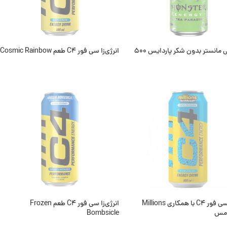
نوشیدنی مانستر بدون شکر پاردایس 500
انرژی‌زا سی فور C4 طعم Cosmic Rainbow
اطلاعات بیشتر
ت بیشتر
وجود
ناموجود
انرژی‌زا سی فور C4 با همکاری Millions
انرژی‌زا سی فور C4 طعم Frozen
امس
Bombsicle