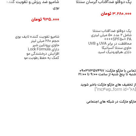
پک دوقلو ضدآفتاب آبرسان سنتلا
شامپو ضد ریزش و تقویت کننده مو 
بوی
3.280.000
تومان
935.000
تومان
افزودن به سبد خرید
افزودن به سبد خرید
پک دوقلو ضدآفتاب سنتلا
شامل 2 عدد 50 میلی لیتری
شامپو تقویت کننده لایف بوی
SPF50+ PA++++
حجم 680 میلی لیتر
محافظت در برابر UVA و UVB
حاوی پروتئین شیر
حاوی سنتلا آسیاتیکا
دارای Lock Formula
دارای هیالورونیک اسید
افزایش درخشندگی مو
بافت سرمی و سبک
کمک به حفظ رطوبت مو
بدون ایجاد سفیدک
پاکسازی موثر مو و پوست سر
مناسب انواع پوست
مناسب انواع مو
محصول برند SKIN1004
تماس با مارکو مارکت: 09037357497
مناسب استفاده روزانه
شنبه تا پنج شنبه از ساعت 9:00 تا 21:00
محصول برند Lifebuoy
از تخفیف های مارکو مارکت باخبر شوید
[mc4wp_form id="68"]
مارکو مارکت در شبکه های اجتماعی