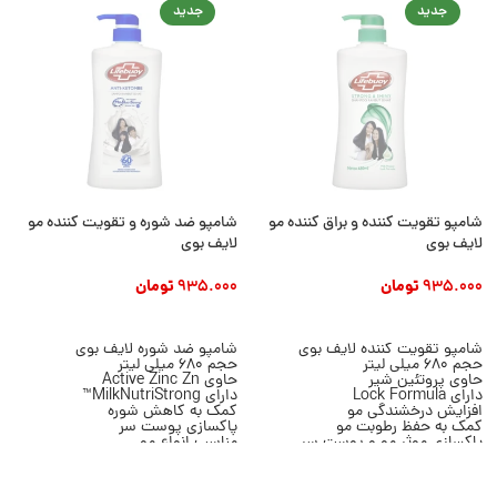
جدید
جدید
شامپو تقویت کننده و براق کننده مو
شامپو ضد شوره و تقویت کننده مو
لایف بوی
لایف بوی
935.000
تومان
935.000
تومان
افزودن به سبد خرید
افزودن به سبد خرید
شامپو تقویت کننده لایف بوی
شامپو ضد شوره لایف بوی
حجم 680 میلی لیتر
حجم 680 میلی لیتر
حاوی پروتئین شیر
حاوی Active Zinc Zn
دارای Lock Formula
دارای MilkNutriStrong™
افزایش درخشندگی مو
کمک به کاهش شوره
کمک به حفظ رطوبت مو
پاکسازی پوست سر
پاکسازی موثر مو و پوست سر
مناسب انواع مو
مناسب انواع مو
مناسب استفاده روزانه
مناسب استفاده روزانه
کمک به تقویت ظاهر مو
محصول برند Lifebuoy
محصول برند Lifebuoy