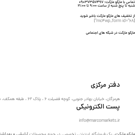
تماس با مارکو مارکت: 09037357497
شنبه تا پنج شنبه از ساعت 9:00 تا 21:00
از تخفیف های مارکو مارکت باخبر شوید
[mc4wp_form id="68"]
مارکو مارکت در شبکه های اجتماعی
دفتر مرکزی
هرمزگان، خیابان بهادر جنوبی، کوچه فضیلت 6 ، پلاک 62 ، طبقه همکف، ساختمان حیدری
پست الکترونیکی
info@marcomarkets.ir
ارکو مارکت،
آرایشی و بهداشت
یک فروشگاه اینترنتی تخصصی در حوزه محصولات