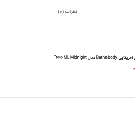
نظرات (0)
236ML Midni”