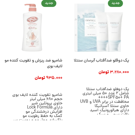
جدید
جدید
پک دوقلو ضدآفتاب آبرسان سنتلا
شامپو ضد ریزش و تقویت کننده مو
لایف بوی
3.280.000
تومان
935.000
تومان
افزودن به سبد خرید
افزودن به سبد خرید
پک دوقلو ضدآفتاب سنتلا
شامل 2 عدد 50 میلی لیتری
شامپو تقویت کننده لایف بوی
SPF50+ PA++++
حجم 680 میلی لیتر
محافظت در برابر UVA و UVB
حاوی پروتئین شیر
حاوی سنتلا آسیاتیکا
دارای Lock Formula
دارای هیالورونیک اسید
افزایش درخشندگی مو
بافت سرمی و سبک
کمک به حفظ رطوبت مو
بدون ایجاد سفیدک
پاکسازی موثر مو و پوست سر
مناسب انواع پوست
مناسب انواع مو
محصول برند SKIN1004
مناسب استفاده روزانه
محصول برند Lifebuoy