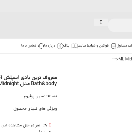
ات متداول
قوانین و شرایط سایت
بلاگ
درباره ما
تماس با ما
معروف ترین بادی اسپلش آم
Bath&body مدل 236ML Midnight
دسته:
عطر و پرفیوم
ویژگی های کلیدی محصول:
28
نفر در حال مشاهده این