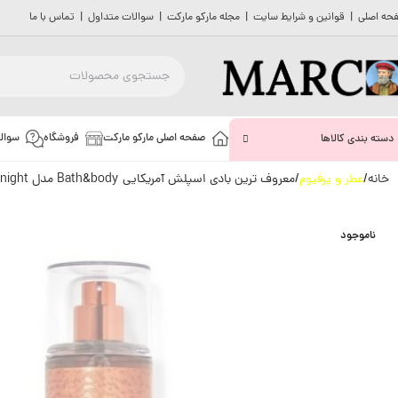
حه اصلی
|
قوانین و شرایط سایت
|
مجله مارکو مارکت
|
سوالات متداول
|
تماس با ما
صفحه اصلی مارکو مارکت
فروشگاه
سوال
دسته بندی کالاها
خانه
عطر و پرفیوم
معروف ترین بادی اسپلش آمریکایی Bath&body مدل 236ML Midnight
ناموجود