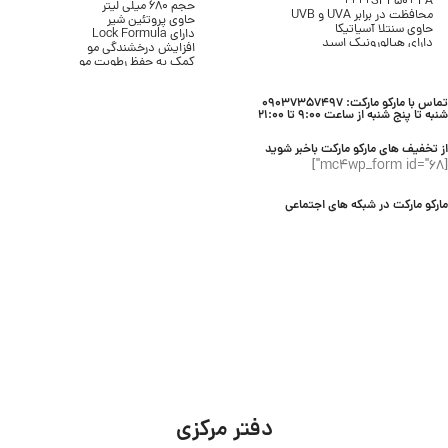
SPF50+ PA++++
حجم 680 میلی لیتر
محافظت در برابر UVA و UVB
حاوی پروتئین شیر
حاوی سنتلا آسیاتیکا
دارای Lock Formula
دارای هیالورونیک اسید
افزایش درخشندگی مو
بافت سرمی و سبک
کمک به حفظ رطوبت مو
بدون ایجاد سفیدک
پاکسازی موثر مو و پوست سر
مناسب انواع پوست
مناسب انواع مو
محصول برند SKIN1004
تماس با مارکو مارکت: 09037357497
مناسب استفاده روزانه
شنبه تا پنج شنبه از ساعت 9:00 تا 21:00
محصول برند Lifebuoy
از تخفیف های مارکو مارکت باخبر شوید
[mc4wp_form id="68"]
مارکو مارکت در شبکه های اجتماعی
دفتر مرکزی