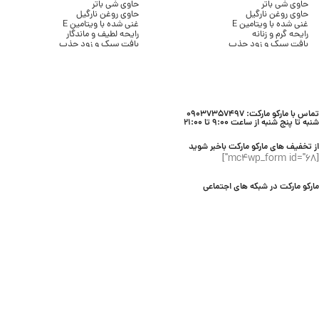
حاوی شی باتر
حاوی شی باتر
حاوی روغن نارگیل
حاوی روغن نارگیل
غنی شده با ویتامین E
غنی شده با ویتامین E
رایحه گرم و زنانه
رایحه لطیف و ماندگار
بافت سبک و زود جذب
بافت سبک و زود جذب
بدون ایجاد چربی
بدون ایجاد چسبندگی
مناسب انواع پوست
مناسب انواع پوست
حجم 236 میلی لیتر
حجم 236 میلی لیتر
برند Bath & Body Works
برند Bath & Body Works
تماس با مارکو مارکت: 09037357497
شنبه تا پنج شنبه از ساعت 9:00 تا 21:00
از تخفیف های مارکو مارکت باخبر شوید
[mc4wp_form id="68"]
مارکو مارکت در شبکه های اجتماعی