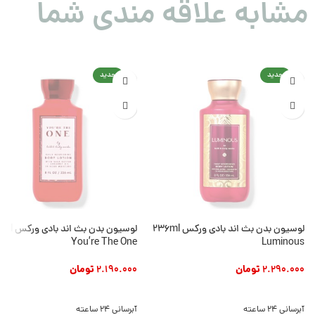
مشابه علاقه مندی شما
جدید
جدید
لوسیون بدن بث اند بادی ورکس 236ml
لوسیون بدن بث ان
You’re The One
Luminous
2.290.000
تومان
2.190.000
تومان
افزودن به سبد خرید
افزودن به سبد خرید
آبرسانی 24 ساعته
آبرسانی 24 ساعته