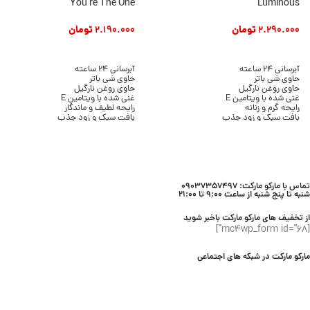
You’re The One
Luminous
2.290.000
تومان
2.190.000
تومان
افزودن به سبد خرید
افزودن به سبد خرید
آبرسانی 24 ساعته
آبرسانی 24 ساعته
حاوی شی باتر
حاوی شی باتر
حاوی روغن نارگیل
حاوی روغن نارگیل
غنی شده با ویتامین E
غنی شده با ویتامین E
رایحه گرم و زنانه
رایحه لطیف و ماندگار
بافت سبک و زود جذب
بافت سبک و زود جذب
بدون ایجاد چربی
بدون ایجاد چسبندگی
مناسب انواع پوست
مناسب انواع پوست
حجم 236 میلی لیتر
حجم 236 میلی لیتر
برند Bath & Body Works
برند Bath & Body Works
تماس با مارکو مارکت: 09037357497
شنبه تا پنج شنبه از ساعت 9:00 تا 21:00
از تخفیف های مارکو مارکت باخبر شوید
[mc4wp_form id="68"]
مارکو مارکت در شبکه های اجتماعی