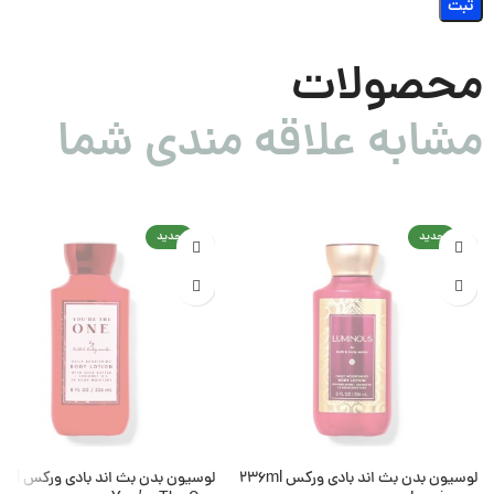
محصولات
مشابه علاقه مندی شما
جدید
جدید
لوسیون بدن بث اند بادی ورکس 236ml
لوسیون بدن بث ان