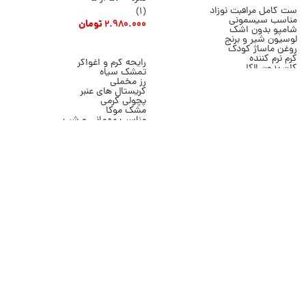
ست کامل مراقبت نوزاد
(1)
مناسب سیسمونی
2.980.000
تومان
شامپو بدون اشک
لوسیون شیر و برنج
افزودن به سبد خرید
روغن ماساژ کودک
کرم نرم کننده
رایحه گرم و اغواگر
کلن بدون الکل
تمشک سیاه
شانه نرم نوزادی
رز مخملی
مناسب هدیه نوزاد
کریستال های عنبر
برند Johnson's
پچولی کرمی
مشک موکا
مناسب مهمانی و شب
ماندگاری مناسب
حجم 236 میلی لیتر
برند Bath & Body Works