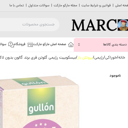
حه اصلی
|
قوانین و شرایط سایت
|
مجله مارکو مارکت
|
سوالات متداول
|
تماس با ما
صفحه اصلی مارکو مارکت
فروشگاه
سوال
دسته بندی کالاها
خانه
خوراکی
رژیمی
پروتئن بار
بیسکوییت رژیمی گلوتن فری برند گالون بدون لاکتوز  GULLON
ناموجود