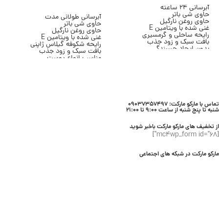
افزودن به سبد خرید
آبرسانی 24 ساعته
حاوی شی باتر
آبرسانی طولانی مدت
حاوی روغن نارگیل
حاوی شی باتر
غنی شده با ویتامین E
حاوی روغن نارگیل
رایحه ساحلی و گرمسیری
غنی شده با ویتامین E
بافت سبک و زود جذب
رایحه شکوفه گیلاس ژاپنی
بدون ایجاد چسبندگی
بافت سبک و زود جذب
مناسب پوست خشک و معمولی
مناسب انواع پوست
حجم 236 میلی لیتر
مناسب استفاده روزانه
برند Bath & Body Works
حجم 236 میلی لیتر
برند Bath & Body Works
تماس با مارکو مارکت: 09037357497
شنبه تا پنج شنبه از ساعت 9:00 تا 21:00
از تخفیف های مارکو مارکت باخبر شوید
[mc4wp_form id="68"]
مارکو مارکت در شبکه های اجتماعی