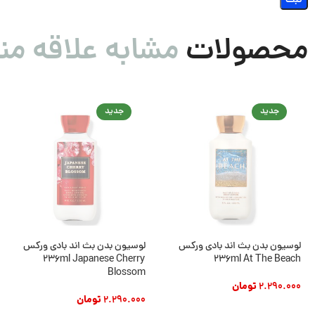
محصولات
مشابه علاقه من
جدید
جدید
لوسیون بدن بث اند بادی ورکس
لوسیون بدن بث اند بادی ورکس
236ml Japanese Cherry
236ml At The Beach
Blossom
2.290.000
تومان
2.290.000
تومان
افزودن به سبد خرید