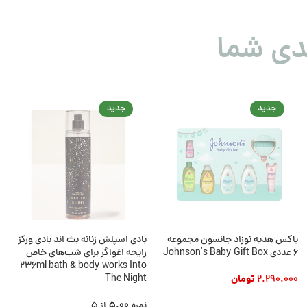
دی شما
جدید
جدید
باکس هدیه نوزاد جانسون مجموعه
بادی اسپلش زنانه بث اند بادی ورکز
6 عددی Johnson’s Baby Gift Box
رایحه‌ اغواگر برای شب‌های خاص
236ml bath & body works Into
2.290.000
تومان
The Night
افزودن به سبد خرید
5.00
نمره
از 5