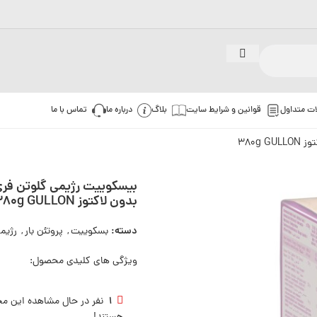
ات متداول
قوانین و شرایط سایت
بلاگ
درباره ما
تماس با ما
380g
بیسکوییت رژیمی گلوتن فری 
بدون لاکتوز 380g GULLON
دسته:
بسکوییت
,
پروتئن بار
,
رژیم
ویژگی های کلیدی محصول:
1
نفر در حال مشاهده این م