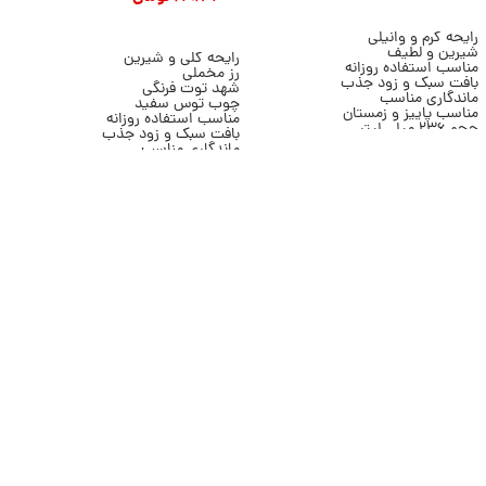
افزودن به سبد خرید
افزودن به سبد خرید
رایحه گرم و وانیلی
شیرین و لطیف
رایحه گلی و شیرین
ر
مناسب استفاده روزانه
رز مخملی
م
بافت سبک و زود جذب
شهد توت فرنگی
گ
ماندگاری مناسب
چوب توس سفید
ت
مناسب پاییز و زمستان
مناسب استفاده روزانه
ع
حجم 236 میلی لیتر
بافت سبک و زود جذب
م
رایحه رمانتیک
ماندگاری مناسب
ع
مناسب هدیه
حجم 236 میلی لیتر
ب
برند Bath & Body Works
مناسب هدیه
ح
برند Bath & Body Works
ب