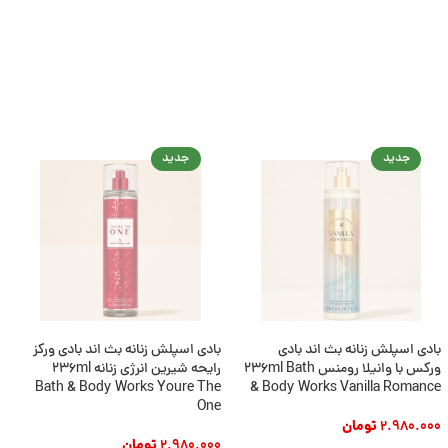
جدید
جدید
بادی اسپلش زنانه بث اند بادی
بادی اسپلش زنانه بث اند بادی ورکز
ب
ورکس با وانیلا رومنس 236ml Bath
رایحه شیرین انرژی زنانه 236ml
ر
Bath & Body Works Youre The
& Body Works Vanilla Romance
s
One
2.980.000
تومان
2.980.000
تومان
0