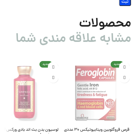
محصولات
مشابه علاقه مندی شما
جدید
جدید
قرص فروگلوبین ویتابیوتیکس ۳۰ عددی
لوسیون بدن بث ان