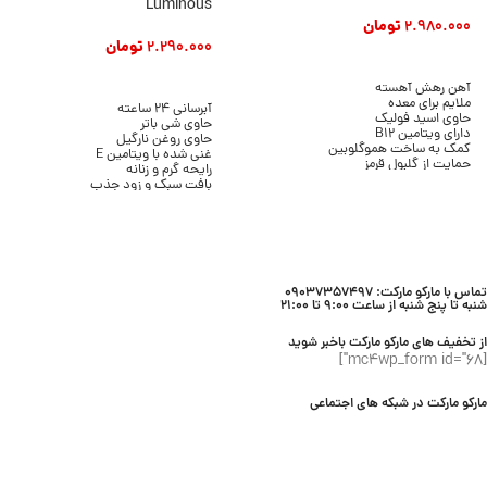
Luminous
2.980.000
تومان
2.290.000
تومان
افزودن به سبد خرید
افزودن به سبد خرید
آهن رهش آهسته
ملایم برای معده
آبرسانی 24 ساعته
حاوی اسید فولیک
حاوی شی باتر
دارای ویتامین B12
حاوی روغن نارگیل
کمک به ساخت هموگلوبین
غنی شده با ویتامین E
حمایت از گلبول قرمز
رایحه گرم و زنانه
کمک به کاهش خستگی
بافت سبک و زود جذب
حمایت از سیستم ایمنی
بدون ایجاد چربی
مناسب مصرف روزانه
مناسب انواع پوست
بسته ۳۰ عددی
حجم 236 میلی لیتر
برند Bath & Body Works
تماس با مارکو مارکت: 09037357497
شنبه تا پنج شنبه از ساعت 9:00 تا 21:00
از تخفیف های مارکو مارکت باخبر شوید
[mc4wp_form id="68"]
مارکو مارکت در شبکه های اجتماعی