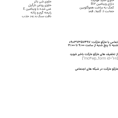
حاوی اسید فولیک
حاوی شی باتر
دارای ویتامین B12
حاوی روغن نارگیل
کمک به ساخت هموگلوبین
غنی شده با ویتامین E
حمایت از گلبول قرمز
رایحه گرم و زنانه
کمک به کاهش خستگی
بافت سبک و زود جذب
حمایت از سیستم ایمنی
بدون ایجاد چربی
مناسب مصرف روزانه
مناسب انواع پوست
بسته ۳۰ عددی
حجم 236 میلی لیتر
برند Bath & Body Works
تماس با مارکو مارکت: 09037357497
شنبه تا پنج شنبه از ساعت 9:00 تا 21:00
از تخفیف های مارکو مارکت باخبر شوید
[mc4wp_form id="68"]
مارکو مارکت در شبکه های اجتماعی