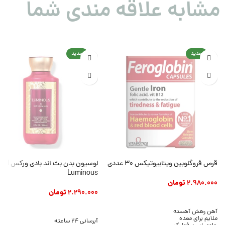
مشابه علاقه مندی شما
جدید
جدید
قرص فروگلوبین ویتابیوتیکس ۳۰ عددی
لوسیون بدن بث ان
Luminous
2.980.000
تومان
2.290.000
تومان
افزودن به سبد خرید
افزودن به سبد خرید
آهن رهش آهسته
ملایم برای معده
آبرسانی 24 ساعته