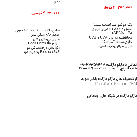
بوی
3.280.000
تومان
935.000
تومان
افزودن به سبد خرید
افزودن به سبد خرید
پک دوقلو ضدآفتاب سنتلا
شامل 2 عدد 50 میلی لیتری
شامپو تقویت کننده لایف بوی
SPF50+ PA++++
حجم 680 میلی لیتر
محافظت در برابر UVA و UVB
حاوی پروتئین شیر
حاوی سنتلا آسیاتیکا
دارای Lock Formula
دارای هیالورونیک اسید
افزایش درخشندگی مو
بافت سرمی و سبک
کمک به حفظ رطوبت مو
بدون ایجاد سفیدک
پاکسازی موثر مو و پوست سر
مناسب انواع پوست
مناسب انواع مو
محصول برند SKIN1004
تماس با مارکو مارکت: 09037357497
مناسب استفاده روزانه
شنبه تا پنج شنبه از ساعت 9:00 تا 21:00
محصول برند Lifebuoy
از تخفیف های مارکو مارکت باخبر شوید
[mc4wp_form id="68"]
مارکو مارکت در شبکه های اجتماعی