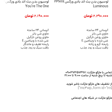
لوسیون بدن بث اند بادی ورکس 236ml
لوسیون بدن بث ان
You’re The One
Luminous
2.290.000
تومان
2.190.000
تومان
افزودن به سبد خرید
افزودن به سبد خرید
آبرسانی 24 ساعته
آبرسانی 24 ساعته
حاوی شی باتر
حاوی شی باتر
حاوی روغن نارگیل
حاوی روغن نارگیل
غنی شده با ویتامین E
غنی شده با ویتامین E
رایحه گرم و زنانه
رایحه لطیف و ماندگار
بافت سبک و زود جذب
بافت سبک و زود جذب
بدون ایجاد چربی
بدون ایجاد چسبندگی
مناسب انواع پوست
مناسب انواع پوست
حجم 236 میلی لیتر
حجم 236 میلی لیتر
برند Bath & Body Works
برند Bath & Body Works
تماس با مارکو مارکت: 09037357497
شنبه تا پنج شنبه از ساعت 9:00 تا 21:00
از تخفیف های مارکو مارکت باخبر شوید
[mc4wp_form id="68"]
مارکو مارکت در شبکه های اجتماعی