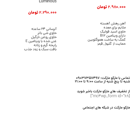
Luminous
2.980.000
تومان
2.290.000
تومان
افزودن به سبد خرید
افزودن به سبد خرید
آهن رهش آهسته
ملایم برای معده
آبرسانی 24 ساعته
حاوی اسید فولیک
حاوی شی باتر
دارای ویتامین B12
حاوی روغن نارگیل
کمک به ساخت هموگلوبین
غنی شده با ویتامین E
حمایت از گلبول قرمز
رایحه گرم و زنانه
کمک به کاهش خستگی
بافت سبک و زود جذب
حمایت از سیستم ایمنی
بدون ایجاد چربی
مناسب مصرف روزانه
مناسب انواع پوست
بسته ۳۰ عددی
حجم 236 میلی لیتر
برند Bath & Body Works
تماس با مارکو مارکت: 09037357497
شنبه تا پنج شنبه از ساعت 9:00 تا 21:00
از تخفیف های مارکو مارکت باخبر شوید
[mc4wp_form id="68"]
مارکو مارکت در شبکه های اجتماعی