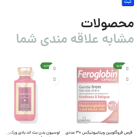
محصولات
مشابه علاقه مندی شما
جدید
جدید
قرص فروگلوبین ویتابیوتیکس ۳۰ عددی
لوسیون بدن بث ان