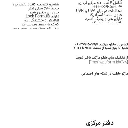
شامل 2 عدد 50 میلی لیتری
شامپو تقویت کننده لایف بوی
SPF50+ PA++++
حجم 680 میلی لیتر
محافظت در برابر UVA و UVB
حاوی پروتئین شیر
حاوی سنتلا آسیاتیکا
دارای Lock Formula
دارای هیالورونیک اسید
افزایش درخشندگی مو
بافت سرمی و سبک
کمک به حفظ رطوبت مو
بدون ایجاد سفیدک
پاکسازی موثر مو و پوست سر
مناسب انواع پوست
مناسب انواع مو
محصول برند SKIN1004
مناسب استفاده روزانه
محصول برند Lifebuoy
تماس با مارکو مارکت: 09037357497
شنبه تا پنج شنبه از ساعت 9:00 تا 21:00
از تخفیف های مارکو مارکت باخبر شوید
[mc4wp_form id="68"]
مارکو مارکت در شبکه های اجتماعی
دفتر مرکزی