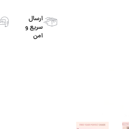
ارسال
سریع و
امن