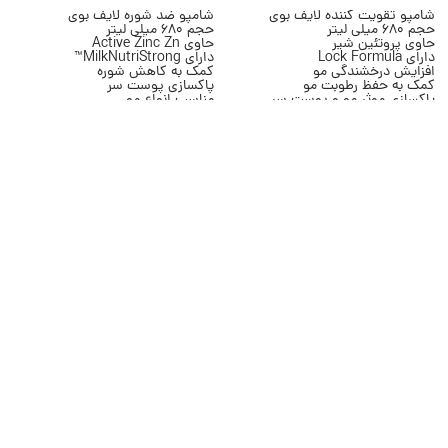
شامپو تقویت کننده لایف بوی
شامپو ضد شوره لایف بوی
حجم 680 میلی لیتر
حجم 680 میلی لیتر
حاوی پروتئین شیر
حاوی Active Zinc Zn
دارای Lock Formula
دارای MilkNutriStrong™
افزایش درخشندگی مو
کمک به کاهش شوره
کمک به حفظ رطوبت مو
پاکسازی پوست سر
پاکسازی موثر مو و پوست سر
مناسب انواع مو
مناسب انواع مو
مناسب استفاده روزانه
مناسب استفاده روزانه
کمک به تقویت ظاهر مو
محصول برند Lifebuoy
محصول برند Lifebuoy