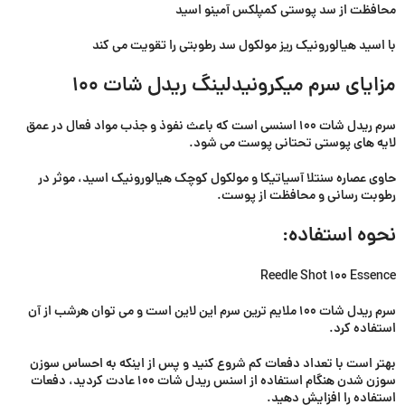
محافظت از سد پوستی کمپلکس آمینو اسید
با اسید هیالورونیک ریز مولکول سد رطوبتی را تقویت می کند
مزایای سرم میکرونیدلینگ ریدل شات 100
سرم ریدل شات 100 اسنسی است که باعث نفوذ و جذب مواد فعال در عمق
لایه های پوستی تحتانی پوست می شود.
حاوی عصاره سنتلا آسیاتیکا و مولکول کوچک هیالورونیک اسید، موثر در
رطوبت رسانی و محافظت از پوست.
نحوه استفاده:
Reedle Shot 100 Essence
سرم ریدل شات 100 ملایم ترین سرم این لاین است و می توان هرشب از آن
استفاده کرد.
بهتر است با تعداد دفعات کم شروع کنید و پس از اینکه به احساس سوزن
سوزن شدن هنگام استفاده از اسنس ریدل شات 100 عادت کردید، دفعات
استفاده را افزایش دهید.