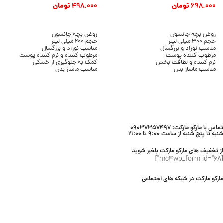
698.000
تومان
498.000
تومان
افزودن به سبد خرید
افزودن به سبد خرید
روغن بچه جانسون
روغن بچه جانسون
حجم 300 میلی لیتر
حجم 200 میلی لیتر
مناسب نوزاد و بزرگسال
مناسب نوزاد و بزرگسال
مرطوب کننده پوست
مرطوب کننده و نرم کننده پوست
نرم کننده و لطافت بخش
کمک به جلوگیری از خشکی
مناسب ماساژ بدن
مناسب ماساژ بدن
جلوگیری از خشکی پوست
بافت سبک و روان
بافت سبک و روان
مناسب استفاده روزانه
مناسب استفاده روزانه
افزایش لطافت پوست
محصول برند Johnson’s
محصول برند Johnson’s
تماس با مارکو مارکت: 09037357497
شنبه تا پنج شنبه از ساعت 9:00 تا 21:00
از تخفیف های مارکو مارکت باخبر شوید
[mc4wp_form id="68"]
مارکو مارکت در شبکه های اجتماعی