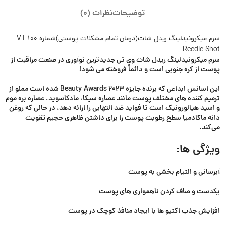
توضیحات
نظرات (0)
سرم میکرونیدلینگ ریدل شات(درمان تمام مشکلات پوستی)شماره ۱۰۰ VT
Reedle Shot
سرم میکرونیدلینگ ریدل شات وی تی جدیدترین نوآوری در صنعت مراقبت از
پوست از کره جنوبی است و دائماً فروخته می شود!
این اسانس ابداعی که برنده جایزه Beauty Awards 2023 شده است مملو از
ترمیم کننده ‌های مختلف پوست مانند عصاره سیکا، مادکاسوید، عصاره بره موم
و اسید هیالورونیک است تا فواید ضد التهابی را ارائه دهد، در حالی که روغن
دانه ماکادمیا سطح رطوبت پوست را برای داشتن ظاهری حجیم تقویت
می‌کند.
ویژگی ها:
آبرسانی و التیام بخشی به پوست
یکدست و صاف کردن ناهمواری های پوست
افزایش جذب اکتیو ها با ایجاد منافذ کوچک در پوست