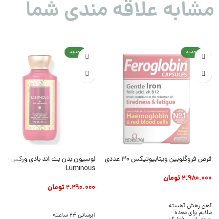
مشابه علاقه مندی شما
جدید
جدید
قرص فروگلوبین ویتابیوتیکس ۳۰ عددی
لوسیون بدن بث ان
Luminous
2.980.000
تومان
2.290.000
تومان
افزودن به سبد خرید
افزودن به سبد خرید
آهن رهش آهسته
ملایم برای معده
آبرسانی 24 ساعته