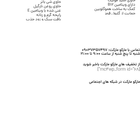
حاوی اسید فولیک
حاوی شی باتر
دارای ویتامین B12
حاوی روغن نارگیل
کمک به ساخت هموگلوبین
غنی شده با ویتامین E
حمایت از گلبول قرمز
رایحه گرم و زنانه
کمک به کاهش خستگی
بافت سبک و زود جذب
حمایت از سیستم ایمنی
بدون ایجاد چربی
مناسب مصرف روزانه
مناسب انواع پوست
بسته ۳۰ عددی
حجم 236 میلی لیتر
برند Bath & Body Works
تماس با مارکو مارکت: 09037357497
شنبه تا پنج شنبه از ساعت 9:00 تا 21:00
از تخفیف های مارکو مارکت باخبر شوید
[mc4wp_form id="68"]
مارکو مارکت در شبکه های اجتماعی