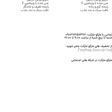
غنی شده با ویتامین E
غنی شده با ویتامین E
رایحه گرم و زنانه
رایحه لطیف و ماندگار
بافت سبک و زود جذب
بافت سبک و زود جذب
بدون ایجاد چربی
بدون ایجاد چسبندگی
مناسب انواع پوست
مناسب انواع پوست
حجم 236 میلی لیتر
حجم 236 میلی لیتر
برند Bath & Body Works
برند Bath & Body Works
تماس با مارکو مارکت: 09037357497
شنبه تا پنج شنبه از ساعت 9:00 تا 21:00
از تخفیف های مارکو مارکت باخبر شوید
[mc4wp_form id="68"]
مارکو مارکت در شبکه های اجتماعی