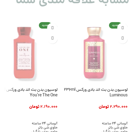
مشابه علاقه مندی شما
جدید
جدید
لوسیون بدن بث اند بادی ورکس 236ml
لوسیون بدن بث ان
You’re The One
Luminous
2.290.000
تومان
2.190.000
تومان
افزودن به سبد خرید
افزودن به سبد خرید
آبرسانی 24 ساعته
آبرسانی 24 ساعته
حاوی شی باتر
حاوی شی باتر
حاوی روغن نارگیل
حاوی روغن نارگیل