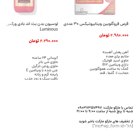
قرص فروگلوبین ویتابیوتیکس ۳۰ عددی
لوسیون بدن بث ان
Luminous
2.980.000
تومان
2.290.000
تومان
افزودن به سبد خرید
افزودن به سبد خرید
آهن رهش آهسته
ملایم برای معده
آبرسانی 24 ساعته
حاوی اسید فولیک
حاوی شی باتر
دارای ویتامین B12
حاوی روغن نارگیل
کمک به ساخت هموگلوبین
غنی شده با ویتامین E
حمایت از گلبول قرمز
رایحه گرم و زنانه
کمک به کاهش خستگی
بافت سبک و زود جذب
حمایت از سیستم ایمنی
بدون ایجاد چربی
مناسب مصرف روزانه
مناسب انواع پوست
بسته ۳۰ عددی
حجم 236 میلی لیتر
برند Bath & Body Works
تماس با مارکو مارکت: 09037357497
شنبه تا پنج شنبه از ساعت 9:00 تا 21:00
از تخفیف های مارکو مارکت باخبر شوید
[mc4wp_form id="68"]