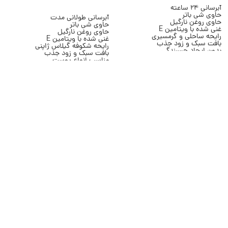
افزودن به سبد خرید
آبرسانی 24 ساعته
حاوی شی باتر
آبرسانی طولانی مدت
حاوی روغن نارگیل
حاوی شی باتر
غنی شده با ویتامین E
حاوی روغن نارگیل
رایحه ساحلی و گرمسیری
غنی شده با ویتامین E
بافت سبک و زود جذب
رایحه شکوفه گیلاس ژاپنی
بدون ایجاد چسبندگی
بافت سبک و زود جذب
مناسب پوست خشک و معمولی
مناسب انواع پوست
حجم 236 میلی لیتر
مناسب استفاده روزانه
برند Bath & Body Works
حجم 236 میلی لیتر
برند Bath & Body Works