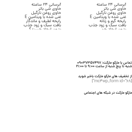
آبرسانی 24 ساعته
آبرسانی 24 ساعته
حاوی شی باتر
حاوی شی باتر
حاوی روغن نارگیل
حاوی روغن نارگیل
غنی شده با ویتامین E
غنی شده با ویتامین E
رایحه گرم و زنانه
رایحه لطیف و ماندگار
بافت سبک و زود جذب
بافت سبک و زود جذب
بدون ایجاد چربی
بدون ایجاد چسبندگی
مناسب انواع پوست
مناسب انواع پوست
حجم 236 میلی لیتر
حجم 236 میلی لیتر
برند Bath & Body Works
برند Bath & Body Works
تماس با مارکو مارکت: 09037357497
شنبه تا پنج شنبه از ساعت 9:00 تا 21:00
از تخفیف های مارکو مارکت باخبر شوید
[mc4wp_form id="68"]
مارکو مارکت در شبکه های اجتماعی