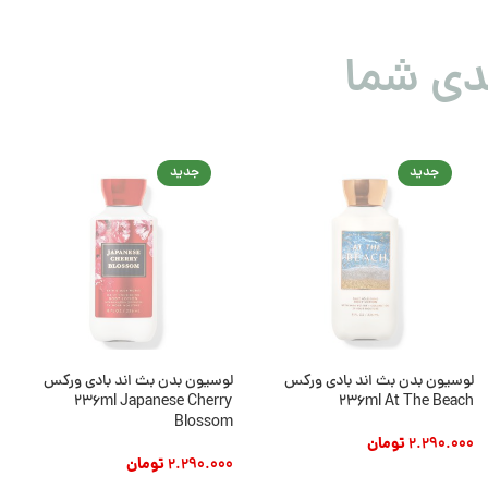
دی شما
جدید
جدید
لوسیون بدن بث اند بادی ورکس
لوسیون بدن بث اند بادی ورکس
236ml Japanese Cherry
236ml At The Beach
Blossom
2.290.000
تومان
2.290.000
تومان
افزودن به سبد خرید