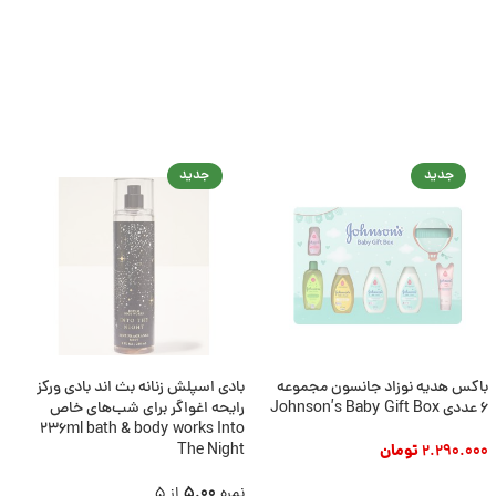
جدید
جدید
باکس هدیه نوزاد جانسون مجموعه
بادی اسپلش زنانه بث اند بادی ورکز
ب
6 عددی Johnson’s Baby Gift Box
رایحه‌ اغواگر برای شب‌های خاص
e
236ml bath & body works Into
2.290.000
تومان
The Night
0
افزودن به سبد خرید
5.00
نمره
از 5