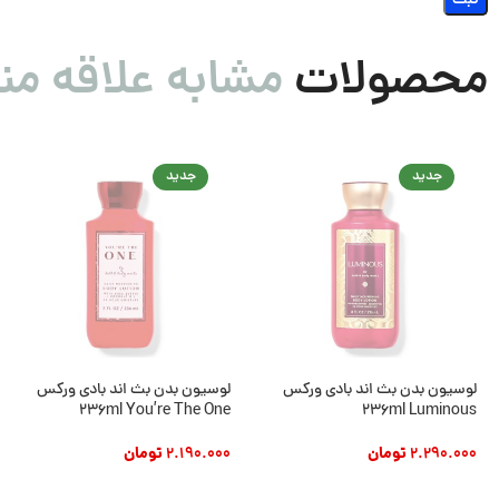
محصولات
مشابه علاقه من
جدید
جدید
لوسیون بدن بث اند بادی ورکس
لوسیون بدن بث اند بادی ورکس
236ml You’re The One
236ml Luminous
2.290.000
تومان
2.190.000
تومان
افزودن به سبد خرید
افزودن به سبد خرید