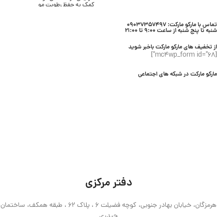
بافت سرمی و سبک
کمک به حفظ رطوبت مو
بدون ایجاد سفیدک
پاکسازی موثر مو و پوست سر
مناسب انواع پوست
مناسب انواع مو
محصول برند SKIN1004
تماس با مارکو مارکت: 09037357497
مناسب استفاده روزانه
شنبه تا پنج شنبه از ساعت 9:00 تا 21:00
محصول برند Lifebuoy
از تخفیف های مارکو مارکت باخبر شوید
[mc4wp_form id="68"]
مارکو مارکت در شبکه های اجتماعی
دفتر مرکزی
هرمزگان، خیابان بهادر جنوبی، کوچه فضیلت 6 ، پلاک 62 ، طبقه همکف، ساختمان
حیدری