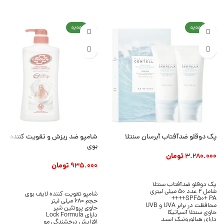
جدید
جدید
پک دوقلو ضدآفتاب آبرسان سنتلا
شامپو ضد ریزش و تقویت کننده مو 
بوی
3.280.000
تومان
935.000
تومان
افزودن به سبد خرید
افزودن به سبد خرید
پک دوقلو ضدآفتاب سنتلا
شامل 2 عدد 50 میلی لیتری
شامپو تقویت کننده لایف بوی
SPF50+ PA++++
حجم 680 میلی لیتر
محافظت در برابر UVA و UVB
حاوی پروتئین شیر
حاوی سنتلا آسیاتیکا
دارای Lock Formula
دارای هیالورونیک اسید
افزایش درخشندگی مو