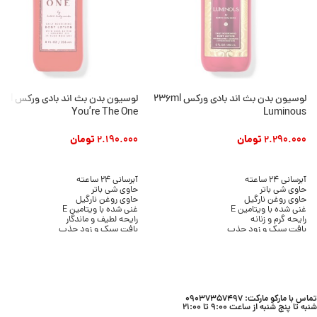
لوسیون بدن بث اند بادی ورکس 236ml
لوسیون بدن بث ان
You’re The One
Luminous
2.290.000
تومان
2.190.000
تومان
افزودن به سبد خرید
افزودن به سبد خرید
آبرسانی 24 ساعته
آبرسانی 24 ساعته
حاوی شی باتر
حاوی شی باتر
حاوی روغن نارگیل
حاوی روغن نارگیل
غنی شده با ویتامین E
غنی شده با ویتامین E
رایحه گرم و زنانه
رایحه لطیف و ماندگار
بافت سبک و زود جذب
بافت سبک و زود جذب
بدون ایجاد چربی
بدون ایجاد چسبندگی
مناسب انواع پوست
مناسب انواع پوست
حجم 236 میلی لیتر
حجم 236 میلی لیتر
برند Bath & Body Works
برند Bath & Body Works
تماس با مارکو مارکت: 09037357497
شنبه تا پنج شنبه از ساعت 9:00 تا 21:00