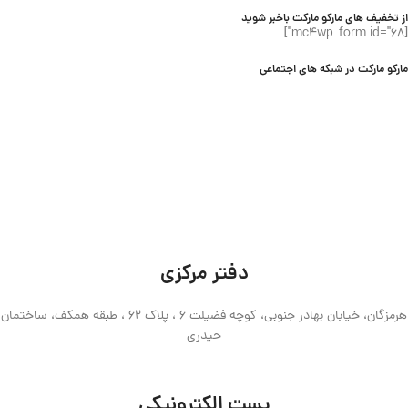
از تخفیف های مارکو مارکت باخبر شوید
[mc4wp_form id="68"]
مارکو مارکت در شبکه های اجتماعی
دفتر مرکزی
هرمزگان، خیابان بهادر جنوبی، کوچه فضیلت 6 ، پلاک 62 ، طبقه همکف، ساختمان
حیدری
پست الکترونیکی