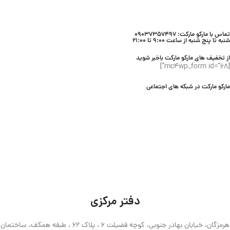
حجم 236 میلی لیتر
حجم 236 میلی لیتر
برند Bath & Body Works
برند Bath & Body Works
تماس با مارکو مارکت: 09037357497
شنبه تا پنج شنبه از ساعت 9:00 تا 21:00
از تخفیف های مارکو مارکت باخبر شوید
[mc4wp_form id="68"]
مارکو مارکت در شبکه های اجتماعی
دفتر مرکزی
هرمزگان، خیابان بهادر جنوبی، کوچه فضیلت 6 ، پلاک 62 ، طبقه همکف، ساختمان