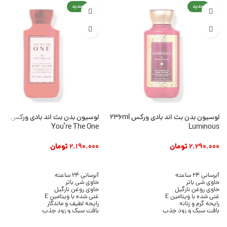
جدید
جدید
لوسیون بدن بث اند بادی ورکس 236ml
لوسیون بدن بث ان
You’re The One
Luminous
2.290.000
تومان
2.190.000
تومان
افزودن به سبد خرید
افزودن به سبد خرید
آبرسانی 24 ساعته
آبرسانی 24 ساعته
حاوی شی باتر
حاوی شی باتر
حاوی روغن نارگیل
حاوی روغن نارگیل
غنی شده با ویتامین E
غنی شده با ویتامین E
رایحه گرم و زنانه
رایحه لطیف و ماندگار
بافت سبک و زود جذب
بافت سبک و زود جذب
بدون ایجاد چربی
بدون ایجاد چسبندگی
مناسب انواع پوست
مناسب انواع پوست