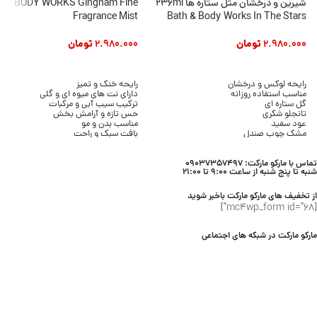
شیرین و درخشان مثل ستاره ها 236ml
BODY WORKS Gingham Fine
Fragrance Mist
Bath & Body Works In The Stars
2.980.000
تومان
2.980.000
تومان
افزودن به سبد خرید
افزودن به سبد خرید
رایحه لوکس و درخشان
رایحه خنک و تمیز
مناسب استفاده روزانه
دارای نت های میوه ای و گلی
گل ستاره ای
ترکیب سیب آبی و مرکبات
تانجلو شکری
حس تازه و آرامش بخش
عود سفید
مناسب بدن و مو
مشک چوب صندل
بافت سبک و راحت
عنبر درخشان
بدون حس چسبندگی
بافت سبک و زود جذب
مناسب استفاده روزانه
تماس با مارکو مارکت: 09037357497
حجم 236 میلی لیتر
مناسب فصل های گرم
شنبه تا پنج شنبه از ساعت 9:00 تا 21:00
برند Bath & Body Works
حجم 236 میل
از تخفیف های مارکو مارکت باخبر شوید
[mc4wp_form id="68"]
مارکو مارکت در شبکه های اجتماعی