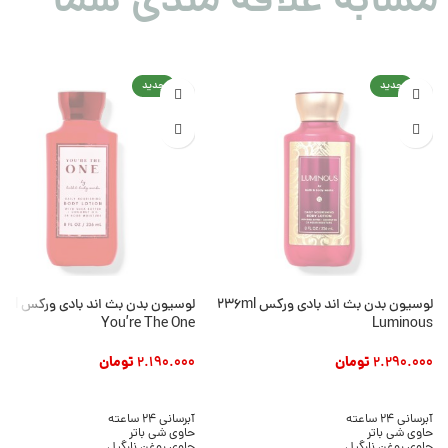
مشابه علاقه مندی شما
جدید
جدید
لوسیون بدن بث اند بادی ورکس 236ml
لوسیون بدن بث ان
You’re The One
Luminous
2.290.000
تومان
2.190.000
تومان
افزودن به سبد خرید
افزودن به سبد خرید
آبرسانی 24 ساعته
آبرسانی 24 ساعته
حاوی شی باتر
حاوی شی باتر
حاوی روغن نارگیل
حاوی روغن نارگیل