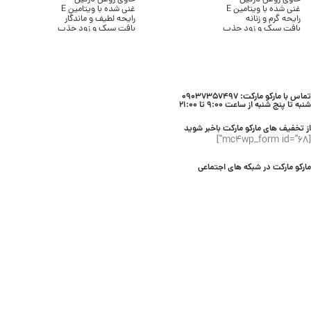
غنی شده با ویتامین E
غنی شده با ویتامین E
رایحه گرم و زنانه
رایحه لطیف و ماندگار
بافت سبک و زود جذب
بافت سبک و زود جذب
بدون ایجاد چربی
بدون ایجاد چسبندگی
مناسب انواع پوست
مناسب انواع پوست
حجم 236 میلی لیتر
حجم 236 میلی لیتر
برند Bath & Body Works
برند Bath & Body Works
تماس با مارکو مارکت: 09037357497
شنبه تا پنج شنبه از ساعت 9:00 تا 21:00
از تخفیف های مارکو مارکت باخبر شوید
[mc4wp_form id="68"]
مارکو مارکت در شبکه های اجتماعی