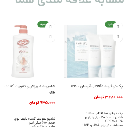
مشابه علاقه مندی شما
جدید
جدید
پک دوقلو ضدآفتاب آبرسان سنتلا
شامپو ضد ریزش و تقویت کننده مو 
بوی
3.280.000
تومان
935.000
تومان
افزودن به سبد خرید
افزودن به سبد خرید
پک دوقلو ضدآفتاب سنتلا
شامل 2 عدد 50 میلی لیتری
شامپو تقویت کننده لایف بوی
SPF50+ PA++++
حجم 680 میلی لیتر
محافظت در برابر UVA و UVB
حاوی پروتئین شیر