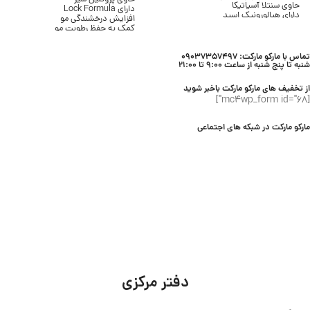
حاوی سنتلا آسیاتیکا
دارای Lock Formula
دارای هیالورونیک اسید
افزایش درخشندگی مو
بافت سرمی و سبک
کمک به حفظ رطوبت مو
بدون ایجاد سفیدک
پاکسازی موثر مو و پوست سر
مناسب انواع پوست
مناسب انواع مو
محصول برند SKIN1004
تماس با مارکو مارکت: 09037357497
مناسب استفاده روزانه
شنبه تا پنج شنبه از ساعت 9:00 تا 21:00
محصول برند Lifebuoy
از تخفیف های مارکو مارکت باخبر شوید
[mc4wp_form id="68"]
مارکو مارکت در شبکه های اجتماعی
دفتر مرکزی