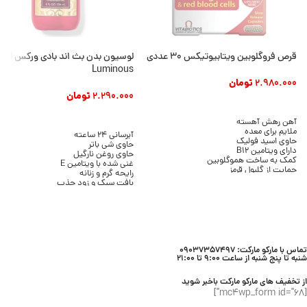
قرص فروگلوبین ویتابیوتیکس ۳۰ عددی
لوسیون بدن بث ان
Luminous
2.980.000
تومان
2.290.000
تومان
افزودن به سبد خرید
افزودن به سبد خرید
آهن رهش آهسته
ملایم برای معده
آبرسانی 24 ساعته
حاوی اسید فولیک
حاوی شی باتر
دارای ویتامین B12
حاوی روغن نارگیل
کمک به ساخت هموگلوبین
غنی شده با ویتامین E
حمایت از گلبول قرمز
رایحه گرم و زنانه
کمک به کاهش خستگی
بافت سبک و زود جذب
حمایت از سیستم ایمنی
بدون ایجاد چربی
مناسب مصرف روزانه
مناسب انواع پوست
بسته ۳۰ عددی
حجم 236 میلی لیتر
برند Bath & Body Works
تماس با مارکو مارکت: 09037357497
شنبه تا پنج شنبه از ساعت 9:00 تا 21:00
از تخفیف های مارکو مارکت باخبر شوید
[mc4wp_form id="68"]