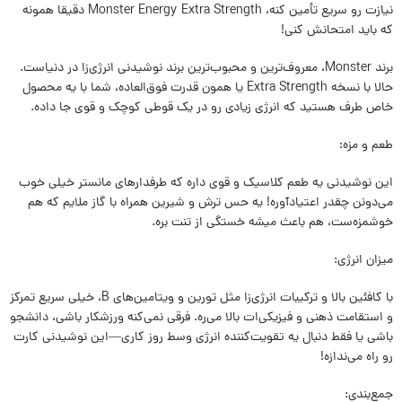
نیازت رو سریع تأمین کنه، Monster Energy Extra Strength دقیقا همونه
که باید امتحانش کنی!
برند Monster، معروف‌ترین و محبوب‌ترین برند نوشیدنی انرژی‌زا در دنیاست.
حالا با نسخه Extra Strength یا همون قدرت فوق‌العاده، شما با یه محصول
خاص طرف هستید که انرژی زیادی رو در یک قوطی کوچک و قوی جا داده.
طعم و مزه:
این نوشیدنی یه طعم کلاسیک و قوی داره که طرفدارهای مانستر خیلی خوب
می‌دونن چقدر اعتیادآوره! یه حس ترش و شیرین همراه با گاز ملایم که هم
خوشمزه‌ست، هم باعث میشه خستگی از تنت بره.
میزان انرژی:
با کافئین بالا و ترکیبات انرژی‌زا مثل تورین و ویتامین‌های B، خیلی سریع تمرکز
و استقامت ذهنی و فیزیکی‌ات بالا می‌ره. فرقی نمی‌کنه ورزشکار باشی، دانشجو
باشی یا فقط دنبال یه تقویت‌کننده انرژی وسط روز کاری—این نوشیدنی کارت
رو راه می‌ندازه!
جمع‌بندی: