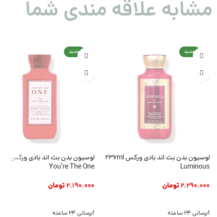
مشابه علاقه مندی شما
جدید
جدید
لوسیون بدن بث اند بادی ورکس 236ml
لوسیون بدن بث ان
You’re The One
Luminous
2.290.000
تومان
2.190.000
تومان
افزودن به سبد خرید
افزودن به سبد خرید
آبرسانی 24 ساعته
آبرسانی 24 ساعته