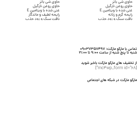
حاوی شی باتر
حاوی شی باتر
حاوی روغن نارگیل
حاوی روغن نارگیل
غنی شده با ویتامین E
غنی شده با ویتامین E
رایحه گرم و زنانه
رایحه لطیف و ماندگار
بافت سبک و زود جذب
بافت سبک و زود جذب
بدون ایجاد چربی
بدون ایجاد چسبندگی
مناسب انواع پوست
مناسب انواع پوست
حجم 236 میلی لیتر
حجم 236 میلی لیتر
برند Bath & Body Works
برند Bath & Body Works
تماس با مارکو مارکت: 09037357497
شنبه تا پنج شنبه از ساعت 9:00 تا 21:00
از تخفیف های مارکو مارکت باخبر شوید
[mc4wp_form id="68"]
مارکو مارکت در شبکه های اجتماعی