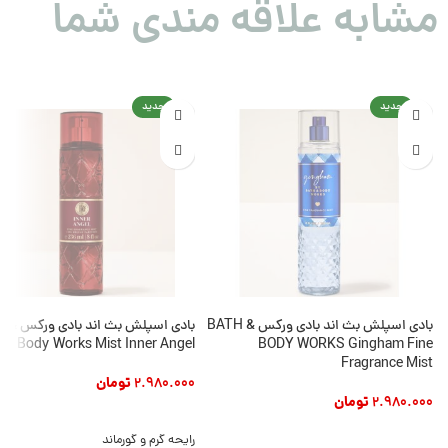
مشابه علاقه مندی شما
جدید
جدید
بادی اسپلش بث اند بادی ورکس BATH &
بادی اسپلش بث ا
Body Works Mist Inner Angel
BODY WORKS Gingham Fine
Fragrance Mist
2.980.000
تومان
2.980.000
تومان
افزودن به سبد خرید
افزودن به سبد خرید
رایحه گرم و گورماند