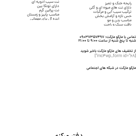
نت سیب ادویه ای
رایحه خنک و تمیز
دارای تونکا بین
دارای نت های میوه ای و گلی
نت پرالین گرم
ترکیب سیب آبی و مرکبات
مناسب پاییز و زمستان
حس تازه و آرامش بخش
ایده آل برای مهمانی
مناسب بدن و مو
بافت سبک اسپری
بافت سبک و راحت
حجم 236 میلی لیتری
بدون حس چسبندگی
مناسب بانوان
مناسب استفاده روزانه
برند Bath & Body Works
تماس با مارکو مارکت: 09037357497
مناسب فصل های گرم
شنبه تا پنج شنبه از ساعت 9:00 تا 21:00
حجم 236 میل
از تخفیف های مارکو مارکت باخبر شوید
[mc4wp_form id="68"]
مارکو مارکت در شبکه های اجتماعی