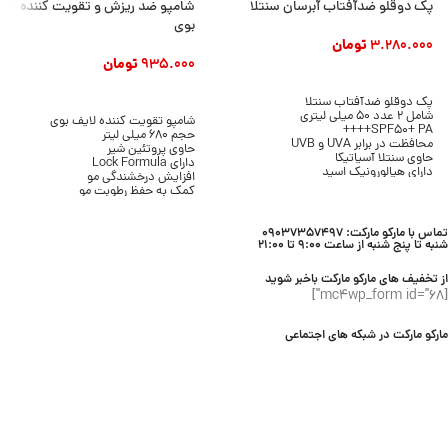
پک دوقلو ضدآفتاب آبرسان سنتلا
شامپو ضد ریزش و تقویت کننده مو 
بوی
3.280.000
تومان
935.000
تومان
افزودن به سبد خرید
افزودن به سبد خرید
پک دوقلو ضدآفتاب سنتلا
شامل 2 عدد 50 میلی لیتری
شامپو تقویت کننده لایف بوی
SPF50+ PA++++
حجم 680 میلی لیتر
محافظت در برابر UVA و UVB
حاوی پروتئین شیر
حاوی سنتلا آسیاتیکا
دارای Lock Formula
دارای هیالورونیک اسید
افزایش درخشندگی مو
بافت سرمی و سبک
کمک به حفظ رطوبت مو
بدون ایجاد سفیدک
پاکسازی موثر مو و پوست سر
مناسب انواع پوست
مناسب انواع مو
محصول برند SKIN1004
تماس با مارکو مارکت: 09037357497
مناسب استفاده روزانه
شنبه تا پنج شنبه از ساعت 9:00 تا 21:00
محصول برند Lifebuoy
از تخفیف های مارکو مارکت باخبر شوید
[mc4wp_form id="68"]
مارکو مارکت در شبکه های اجتماعی