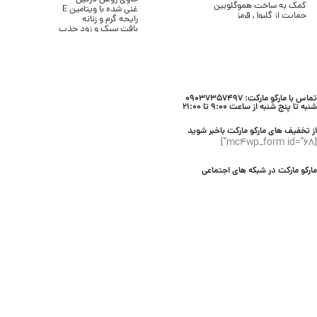
کمک به ساخت هموگلوبین
غنی شده با ویتامین E
حمایت از گلبول قرمز
رایحه گرم و زنانه
کمک به کاهش خستگی
بافت سبک و زود جذب
حمایت از سیستم ایمنی
بدون ایجاد چربی
مناسب مصرف روزانه
مناسب انواع پوست
بسته ۳۰ عددی
حجم 236 میلی لیتر
برند Bath & Body Works
تماس با مارکو مارکت: 09037357497
شنبه تا پنج شنبه از ساعت 9:00 تا 21:00
از تخفیف های مارکو مارکت باخبر شوید
[mc4wp_form id="68"]
مارکو مارکت در شبکه های اجتماعی