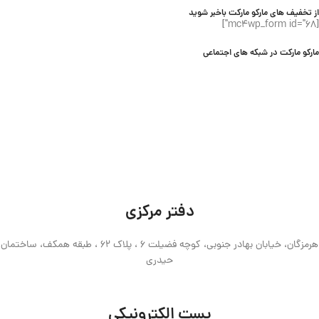
از تخفیف های مارکو مارکت باخبر شوید
[mc4wp_form id="68"]
مارکو مارکت در شبکه های اجتماعی
دفتر مرکزی
هرمزگان، خیابان بهادر جنوبی، کوچه فضیلت 6 ، پلاک 62 ، طبقه همکف، ساختمان
حیدری
پست الکترونیکی