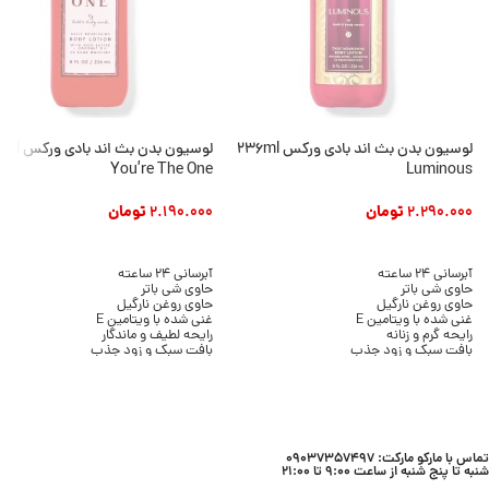
لوسیون بدن بث اند بادی ورکس 236ml
لوسیون بدن بث ان
You’re The One
Luminous
2.290.000
تومان
2.190.000
تومان
افزودن به سبد خرید
افزودن به سبد خرید
آبرسانی 24 ساعته
آبرسانی 24 ساعته
حاوی شی باتر
حاوی شی باتر
حاوی روغن نارگیل
حاوی روغن نارگیل
غنی شده با ویتامین E
غنی شده با ویتامین E
رایحه گرم و زنانه
رایحه لطیف و ماندگار
بافت سبک و زود جذب
بافت سبک و زود جذب
بدون ایجاد چربی
بدون ایجاد چسبندگی
مناسب انواع پوست
مناسب انواع پوست
حجم 236 میلی لیتر
حجم 236 میلی لیتر
برند Bath & Body Works
برند Bath & Body Works
تماس با مارکو مارکت: 09037357497
شنبه تا پنج شنبه از ساعت 9:00 تا 21:00