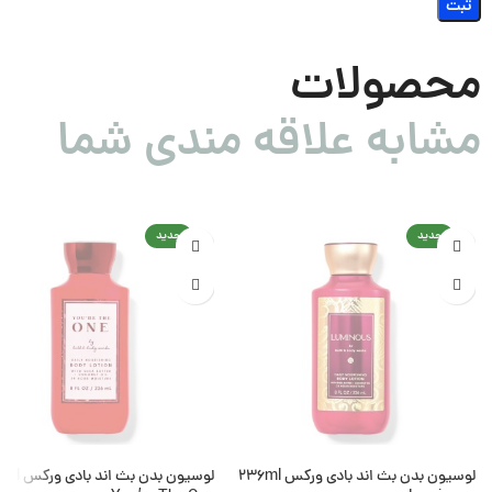
محصولات
مشابه علاقه مندی شما
جدید
جدید
لوسیون بدن بث اند بادی ورکس 236ml
لوسیون بدن بث ان