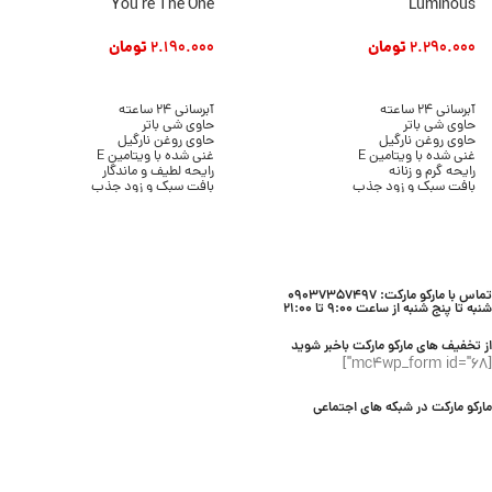
You’re The One
Luminous
2.290.000
تومان
2.190.000
تومان
افزودن به سبد خرید
افزودن به سبد خرید
آبرسانی 24 ساعته
آبرسانی 24 ساعته
حاوی شی باتر
حاوی شی باتر
حاوی روغن نارگیل
حاوی روغن نارگیل
غنی شده با ویتامین E
غنی شده با ویتامین E
رایحه گرم و زنانه
رایحه لطیف و ماندگار
بافت سبک و زود جذب
بافت سبک و زود جذب
بدون ایجاد چربی
بدون ایجاد چسبندگی
مناسب انواع پوست
مناسب انواع پوست
حجم 236 میلی لیتر
حجم 236 میلی لیتر
برند Bath & Body Works
برند Bath & Body Works
تماس با مارکو مارکت: 09037357497
شنبه تا پنج شنبه از ساعت 9:00 تا 21:00
از تخفیف های مارکو مارکت باخبر شوید
[mc4wp_form id="68"]
مارکو مارکت در شبکه های اجتماعی