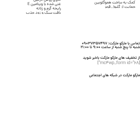
کمک به ساخت هموگلوبین
غنی شده با ویتامین E
حمایت از گلبول قرمز
رایحه گرم و زنانه
کمک به کاهش خستگی
بافت سبک و زود جذب
حمایت از سیستم ایمنی
بدون ایجاد چربی
مناسب مصرف روزانه
مناسب انواع پوست
بسته ۳۰ عددی
حجم 236 میلی لیتر
برند Bath & Body Works
تماس با مارکو مارکت: 09037357497
شنبه تا پنج شنبه از ساعت 9:00 تا 21:00
از تخفیف های مارکو مارکت باخبر شوید
[mc4wp_form id="68"]
مارکو مارکت در شبکه های اجتماعی