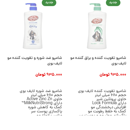
جدید
جدید
شامپو تقویت کننده و براق کننده مو
شامپو ضد شوره و تقویت کننده مو
لایف بوی
لایف بوی
935.000
تومان
935.000
تومان
افزودن به سبد خرید
افزودن به سبد خرید
شامپو تقویت کننده لایف بوی
شامپو ضد شوره لایف بوی
حجم 680 میلی لیتر
حجم 680 میلی لیتر
حاوی پروتئین شیر
حاوی Active Zinc Zn
دارای Lock Formula
دارای MilkNutriStrong™
افزایش درخشندگی مو
کمک به کاهش شوره
کمک به حفظ رطوبت مو
پاکسازی پوست سر
پاکسازی موثر مو و پوست سر
مناسب انواع مو
مناسب انواع مو
مناسب استفاده روزانه
مناسب استفاده روزانه
کمک به تقویت ظاهر مو
محصول برند Lifebuoy
محصول برند Lifebuoy