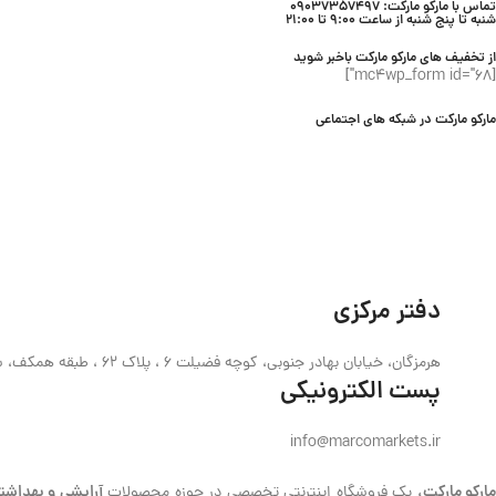
تماس با مارکو مارکت: 09037357497
شنبه تا پنج شنبه از ساعت 9:00 تا 21:00
از تخفیف های مارکو مارکت باخبر شوید
[mc4wp_form id="68"]
مارکو مارکت در شبکه های اجتماعی
دفتر مرکزی
هرمزگان، خیابان بهادر جنوبی، کوچه فضیلت 6 ، پلاک 62 ، طبقه همکف، ساختمان حیدری
پست الکترونیکی
info@marcomarkets.ir
ارکو مارکت،
آرایشی و بهداشت
یک فروشگاه اینترنتی تخصصی در حوزه محصولات