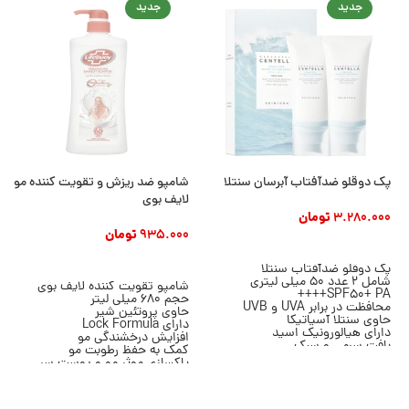
جدید
جدید
پک دوقلو ضدآفتاب آبرسان سنتلا
شامپو ضد ریزش و تقویت کننده مو
لایف بوی
3.280.000
تومان
935.000
تومان
افزودن به سبد خرید
افزودن به سبد خرید
پک دوقلو ضدآفتاب سنتلا
شامل 2 عدد 50 میلی لیتری
شامپو تقویت کننده لایف بوی
SPF50+ PA++++
حجم 680 میلی لیتر
محافظت در برابر UVA و UVB
حاوی پروتئین شیر
حاوی سنتلا آسیاتیکا
دارای Lock Formula
دارای هیالورونیک اسید
افزایش درخشندگی مو
بافت سرمی و سبک
کمک به حفظ رطوبت مو
بدون ایجاد سفیدک
پاکسازی موثر مو و پوست سر
مناسب انواع پوست
مناسب انواع مو
محصول برند SKIN1004
مناسب استفاده روزانه
محصول برند Lifebuoy