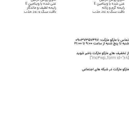
غنی شده با ویتامین E
غنی شده با ویتامین E
رایحه گرم و زنانه
رایحه لطیف و ماندگار
بافت سبک و زود جذب
بافت سبک و زود جذب
بدون ایجاد چربی
بدون ایجاد چسبندگی
مناسب انواع پوست
مناسب انواع پوست
حجم 236 میلی لیتر
حجم 236 میلی لیتر
برند Bath & Body Works
برند Bath & Body Works
تماس با مارکو مارکت: 09037357497
شنبه تا پنج شنبه از ساعت 9:00 تا 21:00
از تخفیف های مارکو مارکت باخبر شوید
[mc4wp_form id="68"]
مارکو مارکت در شبکه های اجتماعی