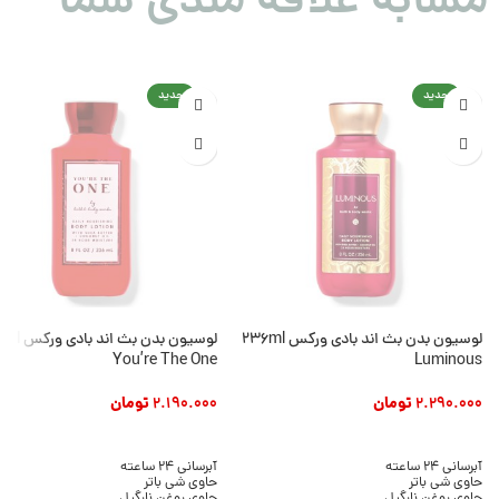
مشابه علاقه مندی شما
جدید
جدید
لوسیون بدن بث اند بادی ورکس 236ml
لوسیون بدن بث ان
You’re The One
Luminous
2.290.000
تومان
2.190.000
تومان
افزودن به سبد خرید
افزودن به سبد خرید
آبرسانی 24 ساعته
آبرسانی 24 ساعته
حاوی شی باتر
حاوی شی باتر
حاوی روغن نارگیل
حاوی روغن نارگیل