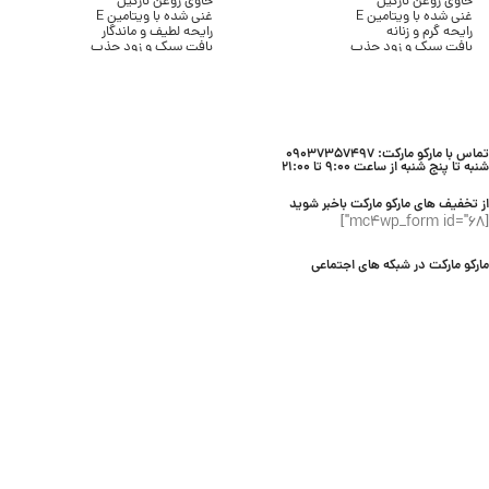
حاوی روغن نارگیل
حاوی روغن نارگیل
غنی شده با ویتامین E
غنی شده با ویتامین E
رایحه گرم و زنانه
رایحه لطیف و ماندگار
بافت سبک و زود جذب
بافت سبک و زود جذب
بدون ایجاد چربی
بدون ایجاد چسبندگی
مناسب انواع پوست
مناسب انواع پوست
حجم 236 میلی لیتر
حجم 236 میلی لیتر
برند Bath & Body Works
برند Bath & Body Works
تماس با مارکو مارکت: 09037357497
شنبه تا پنج شنبه از ساعت 9:00 تا 21:00
از تخفیف های مارکو مارکت باخبر شوید
[mc4wp_form id="68"]
مارکو مارکت در شبکه های اجتماعی