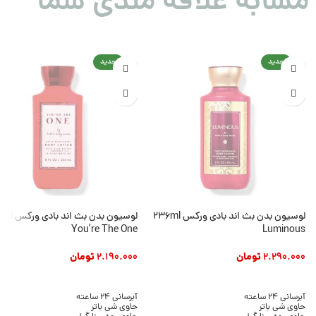
مشابه علاقه مندی شما
جدید
جدید
لوسیون بدن بث اند بادی ورکس 236ml
لوسیون بدن بث ان
You’re The One
Luminous
2.290.000
تومان
2.190.000
تومان
افزودن به سبد خرید
افزودن به سبد خرید
آبرسانی 24 ساعته
آبرسانی 24 ساعته
حاوی شی باتر
حاوی شی باتر