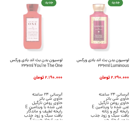
جدید
جدید
لوسیون بدن بث اند بادی ورکس
لوسیون بدن بث اند بادی ورکس
236ml You’re The One
236ml Luminous
2.290.000
تومان
2.190.000
تومان
افزودن به سبد خرید
افزودن به سبد خرید
آبرسانی 24 ساعته
آبرسانی 24 ساعته
حاوی شی باتر
حاوی شی باتر
حاوی روغن نارگیل
حاوی روغن نارگیل
غنی شده با ویتامین E
غنی شده با ویتامین E
رایحه گرم و زنانه
رایحه لطیف و ماندگار
بافت سبک و زود جذب
بافت سبک و زود جذب
بدون ایجاد چربی
بدون ایجاد چسبندگی
مناسب انواع پوست
مناسب انواع پوست
حجم 236 میلی لیتر
حجم 236 میلی لیتر
برند Bath & Body Works
برند Bath & Body Works