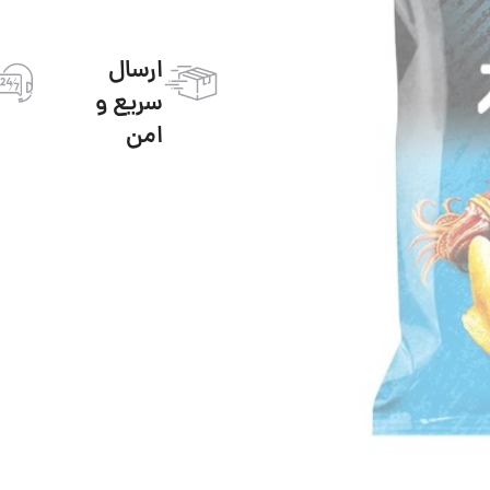
ارسال
سریع و
امن