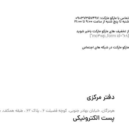
تماس با مارکو مارکت: 09037357497
شنبه تا پنج شنبه از ساعت 9:00 تا 21:00
از تخفیف های مارکو مارکت باخبر شوید
[mc4wp_form id="68"]
مارکو مارکت در شبکه های اجتماعی
دفتر مرکزی
هرمزگان، خیابان بهادر جنوبی، کوچه فضیلت 6 ، پلاک 62 ، طبقه همکف، ساختمان حیدری
پست الکترونیکی