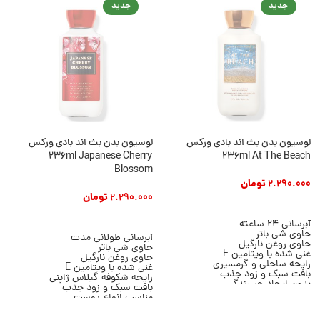
جدید
جدید
لوسیون بدن بث اند بادی ورکس
لوسیون بدن بث اند بادی ورکس
236ml Japanese Cherry
236ml At The Beach
Blossom
2.290.000
تومان
2.290.000
تومان
افزودن به سبد خرید
افزودن به سبد خرید
آبرسانی 24 ساعته
حاوی شی باتر
آبرسانی طولانی مدت
حاوی روغن نارگیل
حاوی شی باتر
غنی شده با ویتامین E
حاوی روغن نارگیل
رایحه ساحلی و گرمسیری
غنی شده با ویتامین E
بافت سبک و زود جذب
رایحه شکوفه گیلاس ژاپنی
بدون ایجاد چسبندگی
بافت سبک و زود جذب
مناسب پوست خشک و معمولی
مناسب انواع پوست
حجم 236 میلی لیتر
مناسب استفاده روزانه
برند Bath & Body Works
حجم 236 میلی لیتر