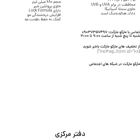
SPF50+ PA++++
حجم 680 میلی لیتر
محافظت در برابر UVA و UVB
حاوی پروتئین شیر
حاوی سنتلا آسیاتیکا
دارای Lock Formula
دارای هیالورونیک اسید
افزایش درخشندگی مو
بافت سرمی و سبک
کمک به حفظ رطوبت مو
بدون ایجاد سفیدک
پاکسازی موثر مو و پوست سر
مناسب انواع پوست
مناسب انواع مو
محصول برند SKIN1004
تماس با مارکو مارکت: 09037357497
مناسب استفاده روزانه
شنبه تا پنج شنبه از ساعت 9:00 تا 21:00
محصول برند Lifebuoy
از تخفیف های مارکو مارکت باخبر شوید
[mc4wp_form id="68"]
مارکو مارکت در شبکه های اجتماعی
دفتر مرکزی