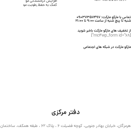
افزایش درخشندگی مو
بافت سرمی و سبک
کمک به حفظ رطوبت مو
بدون ایجاد سفیدک
پاکسازی موثر مو و پوست سر
مناسب انواع پوست
مناسب انواع مو
محصول برند SKIN1004
تماس با مارکو مارکت: 09037357497
مناسب استفاده روزانه
شنبه تا پنج شنبه از ساعت 9:00 تا 21:00
محصول برند Lifebuoy
از تخفیف های مارکو مارکت باخبر شوید
[mc4wp_form id="68"]
مارکو مارکت در شبکه های اجتماعی
دفتر مرکزی
هرمزگان، خیابان بهادر جنوبی، کوچه فضیلت 6 ، پلاک 62 ، طبقه همکف، ساختمان