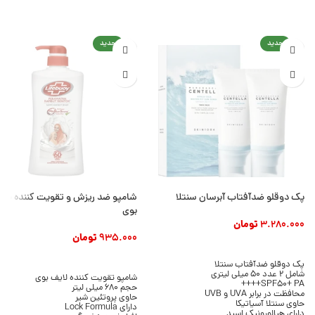
جدید
جدید
پک دوقلو ضدآفتاب آبرسان سنتلا
شامپو ضد ریزش و تقویت کننده مو 
بوی
3.280.000
تومان
935.000
تومان
افزودن به سبد خرید
افزودن به سبد خرید
پک دوقلو ضدآفتاب سنتلا
شامل 2 عدد 50 میلی لیتری
شامپو تقویت کننده لایف بوی
SPF50+ PA++++
حجم 680 میلی لیتر
محافظت در برابر UVA و UVB
حاوی پروتئین شیر
حاوی سنتلا آسیاتیکا
دارای Lock Formula
دارای هیالورونیک اسید