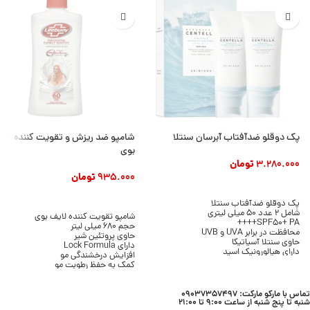
پک دوقلو ضدآفتاب آبرسان سنتلا
شامپو ضد ریزش و تقویت کننده مو 
بوی
3.280.000
تومان
935.000
تومان
افزودن به سبد خرید
افزودن به سبد خرید
پک دوقلو ضدآفتاب سنتلا
شامل 2 عدد 50 میلی لیتری
شامپو تقویت کننده لایف بوی
SPF50+ PA++++
حجم 680 میلی لیتر
محافظت در برابر UVA و UVB
حاوی پروتئین شیر
حاوی سنتلا آسیاتیکا
دارای Lock Formula
دارای هیالورونیک اسید
افزایش درخشندگی مو
بافت سرمی و سبک
کمک به حفظ رطوبت مو
بدون ایجاد سفیدک
پاکسازی موثر مو و پوست سر
مناسب انواع پوست
مناسب انواع مو
محصول برند SKIN1004
تماس با مارکو مارکت: 09037357497
مناسب استفاده روزانه
شنبه تا پنج شنبه از ساعت 9:00 تا 21:00
محصول برند Lifebuoy