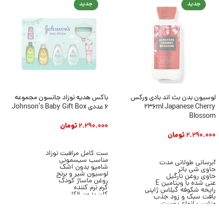
جدید
جدید
لوسیون بدن بث اند بادی ورکس
باکس هدیه نوزاد جانسون مجموعه
ب
236ml Japanese Cherry
6 عددی Johnson’s Baby Gift Box
ر
o
Blossom
2.290.000
تومان
t
2.290.000
تومان
افزودن به سبد خرید
ن
افزودن به سبد خرید
ست کامل مراقبت نوزاد
)
مناسب سیسمونی
آبرسانی طولانی مدت
0
شامپو بدون اشک
حاوی شی باتر
لوسیون شیر و برنج
حاوی روغن نارگیل
روغن ماساژ کودک
غنی شده با ویتامین E
کرم نرم کننده
رایحه شکوفه گیلاس ژاپنی
ر
کلن بدون الکل
بافت سبک و زود جذب
ت
شانه نرم نوزادی
مناسب انواع پوست
ر
مناسب هدیه نوزاد
مناسب استفاده روزانه
ک
برند Johnson's
حجم 236 میلی لیتر
پ