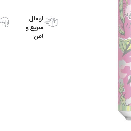
ارسال
سریع و
امن