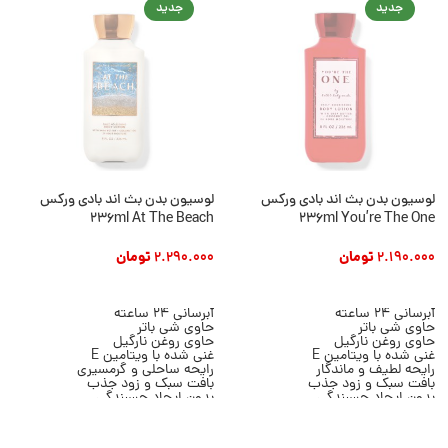
جدید
جدید
لوسیون بدن بث اند بادی ورکس
لوسیون بدن بث اند بادی ورکس
236ml At The Beach
236ml You’re The One
2.190.000
تومان
2.290.000
تومان
افزودن به سبد خرید
افزودن به سبد خرید
آبرسانی 24 ساعته
آبرسانی 24 ساعته
حاوی شی باتر
حاوی شی باتر
حاوی روغن نارگیل
حاوی روغن نارگیل
غنی شده با ویتامین E
غنی شده با ویتامین E
رایحه لطیف و ماندگار
رایحه ساحلی و گرمسیری
بافت سبک و زود جذب
بافت سبک و زود جذب
بدون ایجاد چسبندگی
بدون ایجاد چسبندگی
مناسب انواع پوست
مناسب پوست خشک و معمولی
حجم 236 میلی لیتر
حجم 236 میلی لیتر
برند Bath & Body Works
برند Bath & Body Works