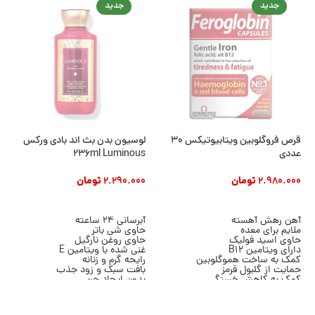
جدید
جدید
قرص فروگلوبین ویتابیوتیکس ۳۰
لوسیون بدن بث اند بادی ورکس
عددی
236ml Luminous
2.980.000
تومان
2.290.000
تومان
افزودن به سبد خرید
افزودن به سبد خرید
آهن رهش آهسته
آبرسانی 24 ساعته
ملایم برای معده
حاوی شی باتر
حاوی اسید فولیک
حاوی روغن نارگیل
دارای ویتامین B12
غنی شده با ویتامین E
کمک به ساخت هموگلوبین
رایحه گرم و زنانه
حمایت از گلبول قرمز
بافت سبک و زود جذب
کمک به کاهش خستگی
بدون ایجاد چربی
حمایت از سیستم ایمنی
مناسب انواع پوست
مناسب مصرف روزانه
حجم 236 میلی لیتر
بسته ۳۰ عددی
برند Bath & Body Works