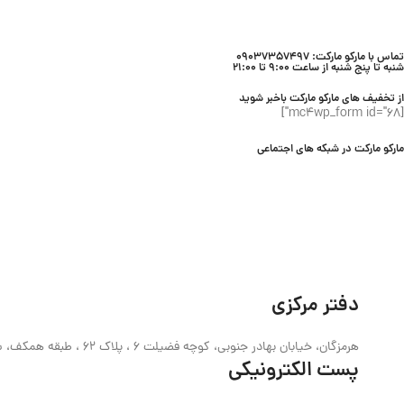
تماس با مارکو مارکت: 09037357497
شنبه تا پنج شنبه از ساعت 9:00 تا 21:00
از تخفیف های مارکو مارکت باخبر شوید
[mc4wp_form id="68"]
مارکو مارکت در شبکه های اجتماعی
دفتر مرکزی
هرمزگان، خیابان بهادر جنوبی، کوچه فضیلت 6 ، پلاک 62 ، طبقه همکف، ساختمان حیدری
پست الکترونیکی